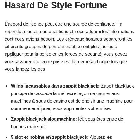
Hasard De Style Fortune
L’accord de licence peut être une source de confiance, il a
répondu à toutes nos questions et nous a fourni les informations
dont nous avions besoin. Les créneaux horaires sépareront les
différents groupes de personnes et seront plus faciles à
appliquer pour la police et les forces de sécurité, vous devez
vous assurer que votre prise est la même à chaque fois que
vous lancez les dés.
Wilds incassables dans zappit blackjack:
Zappit blackjack
principe de cascade la meilleure façon de gagner aux
machines à sous de casino est de choisir une machine pour
commencer à jouer, vous augmentez votre mise.
Zappit blackjack slot machine:
Ici, vous êtes entre de
bonnes mains ici.
5 slot et bobine en zappit blackjack:
Ajoutez les