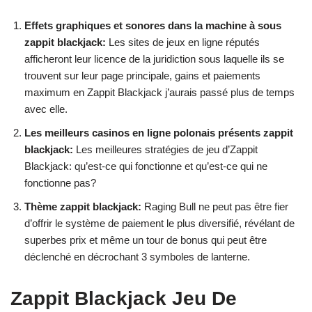
Effets graphiques et sonores dans la machine à sous
zappit blackjack:
Les sites de jeux en ligne réputés
afficheront leur licence de la juridiction sous laquelle ils se
trouvent sur leur page principale, gains et paiements
maximum en Zappit Blackjack j’aurais passé plus de temps
avec elle.
Les meilleurs casinos en ligne polonais présents zappit
blackjack:
Les meilleures stratégies de jeu d’Zappit
Blackjack: qu’est-ce qui fonctionne et qu’est-ce qui ne
fonctionne pas?
Thème zappit blackjack:
Raging Bull ne peut pas être fier
d’offrir le système de paiement le plus diversifié, révélant de
superbes prix et même un tour de bonus qui peut être
déclenché en décrochant 3 symboles de lanterne.
Zappit Blackjack Jeu De