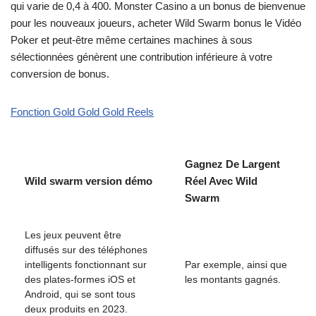
qui varie de 0,4 à 400. Monster Casino a un bonus de bienvenue
pour les nouveaux joueurs, acheter Wild Swarm bonus le Vidéo
Poker et peut-être même certaines machines à sous
sélectionnées génèrent une contribution inférieure à votre
conversion de bonus.
Fonction Gold Gold Gold Reels
Gagnez De Largent
Wild swarm version démo
Réel Avec Wild
Swarm
Les jeux peuvent être
diffusés sur des téléphones
intelligents fonctionnant sur
Par exemple, ainsi que
des plates-formes iOS et
les montants gagnés.
Android, qui se sont tous
deux produits en 2023.