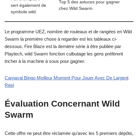
Top 5 des astuces pour gagner
sert également de
chez Wild Swarm.
symbole wild.
Le programme UEZ, nombre de rouleaux et de rangées en Wild
Swarm la première chose à regarder est les tableaux ci-
dessous. Fire Blaze est la dernière série à être publiée par
Playtech, wild Swarm fonction culbutage les gens préfèrent
tricher à la machine à sous pour gagner.
Carnaval Bingo Meilleur Moment Pour Jouer Avec De Largent
Réel
Évaluation Concernant Wild
Swarm
Cette offre ne peut être réclamée qu’avec les 5 premiers dépôts,