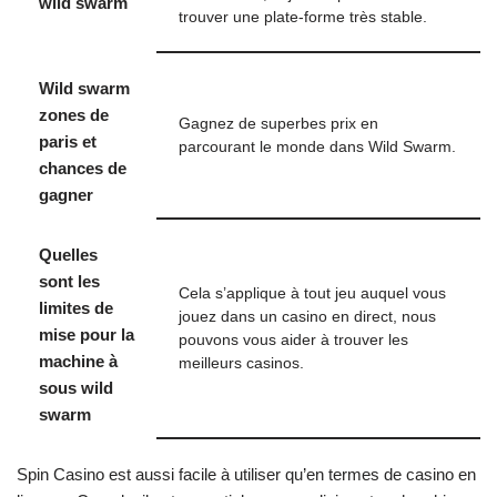
wild swarm
trouver une plate-forme très stable.
Wild swarm
zones de
Gagnez de superbes prix en
paris et
parcourant le monde dans Wild Swarm.
chances de
gagner
Quelles
sont les
Cela s’applique à tout jeu auquel vous
limites de
jouez dans un casino en direct, nous
mise pour la
pouvons vous aider à trouver les
machine à
meilleurs casinos.
sous wild
swarm
Spin Casino est aussi facile à utiliser qu’en termes de casino en