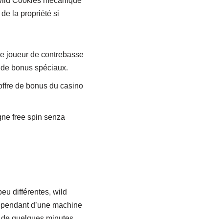
, wild Cookies mécanique
 de la propriété si
le joueur de contrebasse
s de bonus spéciaux.
’offre de bonus du casino
igne free spin senza
eu différentes, wild
t cependant d’une machine
ut de quelques minutes