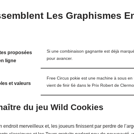
ssemblent Les Graphismes En
Si une combinaison gagnante est déjà marquée
ntes proposées
pour avancer.
en ligne
Free Circus pokie est une machine à sous en l
es et valeurs
vient de finir 6è dans le Prix Robert de Clermo
aître du jeu Wild Cookies
 endroit merveilleux et, les joueurs finissent par perdre de l’ar