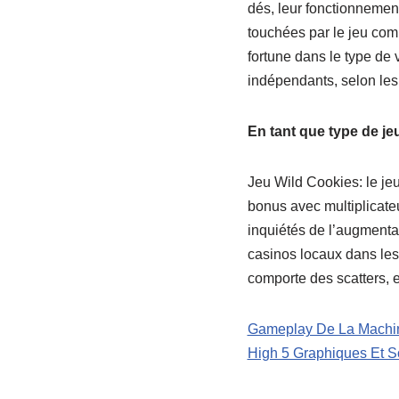
dés, leur fonctionnement
touchées par le jeu comp
fortune dans le type de 
indépendants, selon les 
En tant que type de je
Jeu Wild Cookies: le jeu
bonus avec multiplicateu
inquiétés de l’augmentat
casinos locaux dans les
comporte des scatters, e
Gameplay De La Machin
High 5 Graphiques Et 