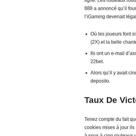
ligne. Les rouleaux rou
888 a annoncé qu’il fourn
l’iGaming devenait légal
Où les joueurs font 
(2X) et la belle chan
Ils ont un e-mail d’a
22bet.
Alors qu’il y avait c
deposito.
Taux De Vict
Tenez compte du fait que
cookies mises à jour ils
à sous à cinq rouleaux 