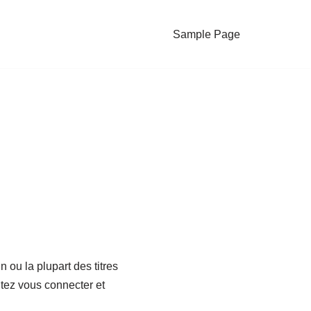
Sample Page
 ou la plupart des titres
itez vous connecter et