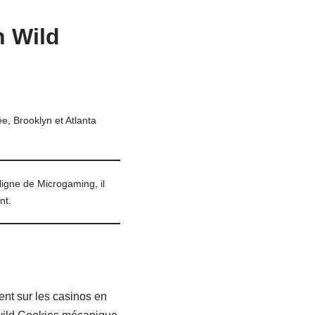
 Wild
, Brooklyn et Atlanta
igne de Microgaming, il
nt.
gent sur les casinos en