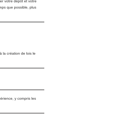
rer votre dépôt et votre
mps que possible, plus
 la création de lois le
périence, y compris les