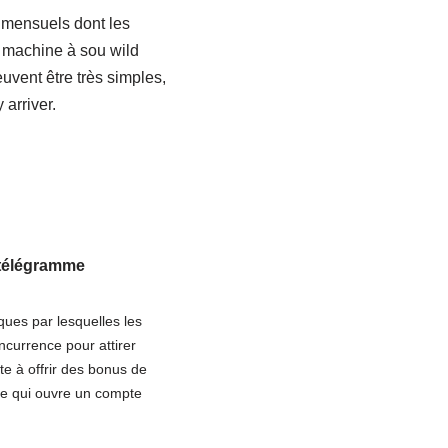
mensuels dont les
e machine à sou wild
uvent être très simples,
arriver.
 télégramme
ues par lesquelles les
ncurrence pour attirer
te à offrir des bonus de
e qui ouvre un compte