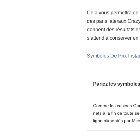
Cela vous permettra de 
des paris latéraux Craz
donnent des résultats e
s’attend à conserver en
Symboles De Prix Insta
Pariez les symboles 
Comme les casinos Gam
nets à la fin de toute s
ligne alimentés par Mic