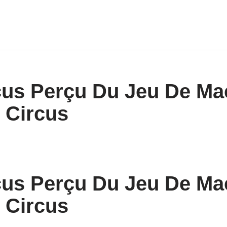
n
cus Perçu Du Jeu De Ma
 Circus
cus Perçu Du Jeu De Ma
 Circus