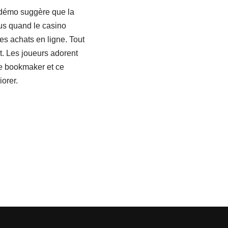
 démo suggère que la
cus quand le casino
es achats en ligne. Tout
t. Les joueurs adorent
ce bookmaker et ce
orer.