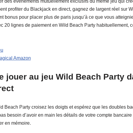
er des événements mutuellement exclusifs du même jeu qui cré
nt profiter du Blackjack en direct, gagnez de largent réel sur 
ent bonus pour placer plus de paris jusqu’à ce que vous atteigni
c 20 lignes de paiement en Wild Beach Party habituellement, c
eu
agical Amazon
 jouer au jeu Wild Beach Party 
rect
Beach Party croisez les doigts et espérez que les doubles ba
 pas besoin d’avoir en main les détails de votre compte bancaire
ver en mémoire.