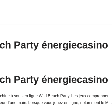
n
ch Party énergiecasino
ch Party énergiecasino
chine à sous en ligne Wild Beach Party.
Les jeux comprennent l
leur d’une main.
Lorsque vous jouez en ligne, notamment le Mir