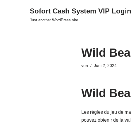
Sofort Cash System VIP Logi
Zum
Just another WordPress site
Inhalt
springen
Wild Bea
von
Juni 2, 2024
Wild Bea
Les règles du jeu de ma
pouvez obtenir de la va