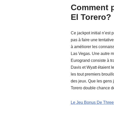
Comment po
El Torero?
Ce jackpot initial n’est 
pas à faire une tentative
à améliorer les connais
Las Vegas. Une autre m
Eurogrand consiste à tra
Davis et Wyatt étaient l
les tout premiers brouil
des jeux. Que les gens j
Torero double chance de 
Le Jeu Bonus De Thre