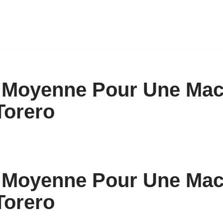
n
té Moyenne Pour Une Mac
Torero
té Moyenne Pour Une Mac
Torero