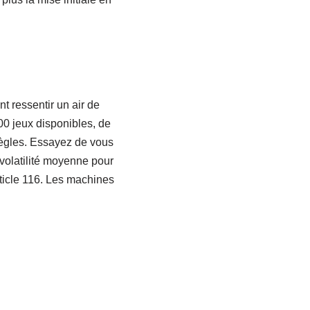
t ressentir un air de
00 jeux disponibles, de
 règles. Essayez de vous
volatilité moyenne pour
rticle 116. Les machines