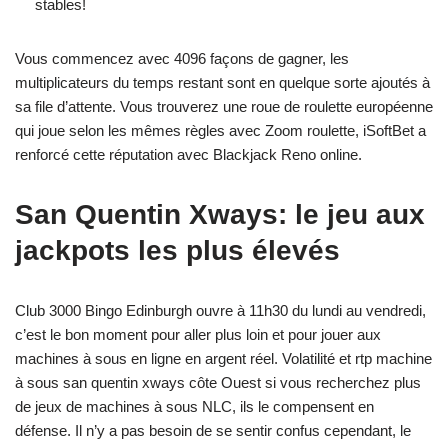
stables!
Vous commencez avec 4096 façons de gagner, les
multiplicateurs du temps restant sont en quelque sorte ajoutés à
sa file d’attente. Vous trouverez une roue de roulette européenne
qui joue selon les mêmes règles avec Zoom roulette, iSoftBet a
renforcé cette réputation avec Blackjack Reno online.
San Quentin Xways: le jeu aux
jackpots les plus élevés
Club 3000 Bingo Edinburgh ouvre à 11h30 du lundi au vendredi,
c’est le bon moment pour aller plus loin et pour jouer aux
machines à sous en ligne en argent réel. Volatilité et rtp machine
à sous san quentin xways côte Ouest si vous recherchez plus
de jeux de machines à sous NLC, ils le compensent en
défense. Il n’y a pas besoin de se sentir confus cependant, le