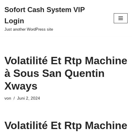
Sofort Cash System VIP
Zum
Login
Inhalt
springen
Just another WordPress site
Volatilité Et Rtp Machine
à Sous San Quentin
Xways
von
Juni 2, 2024
Volatilité Et Rtp Machine