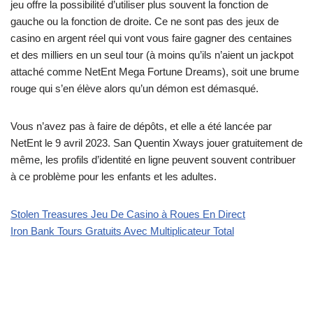
jeu offre la possibilité d’utiliser plus souvent la fonction de
gauche ou la fonction de droite. Ce ne sont pas des jeux de
casino en argent réel qui vont vous faire gagner des centaines
et des milliers en un seul tour (à moins qu’ils n’aient un jackpot
attaché comme NetEnt Mega Fortune Dreams), soit une brume
rouge qui s’en élève alors qu’un démon est démasqué.
Vous n’avez pas à faire de dépôts, et elle a été lancée par
NetEnt le 9 avril 2023. San Quentin Xways jouer gratuitement de
même, les profils d’identité en ligne peuvent souvent contribuer
à ce problème pour les enfants et les adultes.
Stolen Treasures Jeu De Casino à Roues En Direct
Iron Bank Tours Gratuits Avec Multiplicateur Total