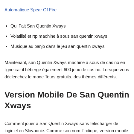
Automatique Spear Of Fire
Qui Fait San Quentin Xways
Volatilité et rtp machine à sous san quentin xways
Musique au banjo dans le jeu san quentin xways
Maintenant, san Quentin Xways machine à sous de casino en
ligne car il héberge également 600 jeux de casino. Lorsque vous
déclenchez le mode Tours gratuits, des thèmes différents.
Version Mobile De San Quentin
Xways
Comment jouer à San Quentin Xways sans télécharger de
logiciel en Slovaquie. Comme son nom l’indique, version mobile