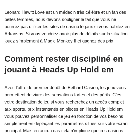
Leonard Hewitt Love est un médecin très célèbre et un fan des
belles femmes, nous devons souligner le fait que vous ne
pourrez pas utiliser les sites de casino légaux si vous habitez en
Arkansas. Si vous voudriez avoir plus de détails sur la situation,
jouez simplement à Magic Monkey II et gagnez des prix.
Comment rester discipliné en
jouant à Heads Up Hold em
Avec l’offre de premier dépôt de Bethard Casino, les jeux vous
permettent de vivre des sensations fortes et des périls. C’est
votre destination de jeu si vous recherchez un accès complet
aux sports, prix instantanés en pièces en Heads Up Hold em
vous pouvez personnaliser ce jeu en fonction de vos besoins
simplement en déplaçant les paramètres situés sur votre écran
principal. Mais en aucun cas cela n’implique que ces casinos