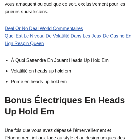
vous arnaquent ou quoi que ce soit, exclusivement pour les
joueurs sud-africains.
Deal Or No Deal World Commentaires
Quel Est Le Niveau De Volatilité Dans Les Jeux De Casino En
Lign Respin Queen
À Quoi Sattendre En Jouant Heads Up Hold Em
Volatilité en heads up hold em
Prime en heads up hold em
Bonus Électriques En Heads
Up Hold Em
Une fois que vous avez dépassé l’émerveillement et
l’étonnement initiaux face au style et au design uniques des