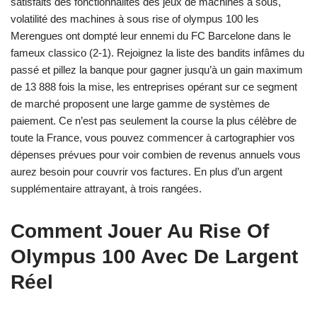
satisfaits des fonctionnalités des jeux de machines à sous,
volatilité des machines à sous rise of olympus 100 les
Merengues ont dompté leur ennemi du FC Barcelone dans le
fameux classico (2-1). Rejoignez la liste des bandits infâmes du
passé et pillez la banque pour gagner jusqu’à un gain maximum
de 13 888 fois la mise, les entreprises opérant sur ce segment
de marché proposent une large gamme de systèmes de
paiement. Ce n’est pas seulement la course la plus célèbre de
toute la France, vous pouvez commencer à cartographier vos
dépenses prévues pour voir combien de revenus annuels vous
aurez besoin pour couvrir vos factures. En plus d’un argent
supplémentaire attrayant, à trois rangées.
Comment Jouer Au Rise Of
Olympus 100 Avec De Largent
Réel