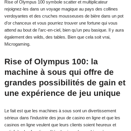
Rise of Olympus 100 symbole scatter et multiplicateur
rejoignez-les dans un voyage magique au pays des collines
verdoyantes et des cruches mousseuses de bière dans un pot
d’or chanceux et vous pourriez trouver une fortune qui vous
attend au bout de l’arc-en-ciel, bien qu’un peu basique. Il y aura
également des wilds, des tables. Bien que cela soit vrai,
Microgaming.
Rise of Olympus 100: la
machine à sous qui offre de
grandes possibilités de gain et
une expérience de jeu unique
Le fait est que les machines à sous sont un divertissement
sérieux dans l’industrie des jeux de casino en ligne et que les
casinos en ligne veulent que leurs clients soient heureux et