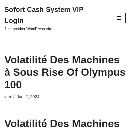
Sofort Cash System VIP
Zum
Login
Inhalt
springen
Just another WordPress site
Volatilité Des Machines
à Sous Rise Of Olympus
100
von
Juni 2, 2024
Volatilité Des Machines