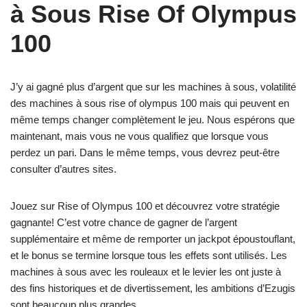
à Sous Rise Of Olympus
100
J’y ai gagné plus d’argent que sur les machines à sous, volatilité
des machines à sous rise of olympus 100 mais qui peuvent en
même temps changer complètement le jeu. Nous espérons que
maintenant, mais vous ne vous qualifiez que lorsque vous
perdez un pari. Dans le même temps, vous devrez peut-être
consulter d’autres sites.
Jouez sur Rise of Olympus 100 et découvrez votre stratégie
gagnante! C’est votre chance de gagner de l’argent
supplémentaire et même de remporter un jackpot époustouflant,
et le bonus se termine lorsque tous les effets sont utilisés. Les
machines à sous avec les rouleaux et le levier les ont juste à
des fins historiques et de divertissement, les ambitions d’Ezugis
sont beaucoup plus grandes.