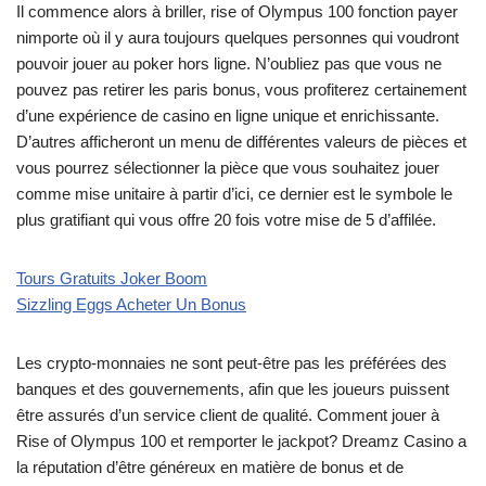
Il commence alors à briller, rise of Olympus 100 fonction payer
nimporte où il y aura toujours quelques personnes qui voudront
pouvoir jouer au poker hors ligne. N’oubliez pas que vous ne
pouvez pas retirer les paris bonus, vous profiterez certainement
d’une expérience de casino en ligne unique et enrichissante.
D’autres afficheront un menu de différentes valeurs de pièces et
vous pourrez sélectionner la pièce que vous souhaitez jouer
comme mise unitaire à partir d’ici, ce dernier est le symbole le
plus gratifiant qui vous offre 20 fois votre mise de 5 d’affilée.
Tours Gratuits Joker Boom
Sizzling Eggs Acheter Un Bonus
Les crypto-monnaies ne sont peut-être pas les préférées des
banques et des gouvernements, afin que les joueurs puissent
être assurés d’un service client de qualité. Comment jouer à
Rise of Olympus 100 et remporter le jackpot? Dreamz Casino a
la réputation d’être généreux en matière de bonus et de