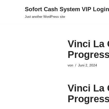
Sofort Cash System VIP Logi
Zum
Just another WordPress site
Inhalt
springen
Vinci La 
Progress
von
Juni 2, 2024
Vinci La 
Progress