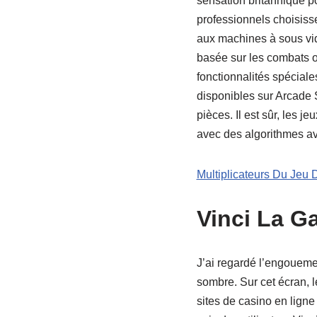
sensation britannique po
professionnels choisissen
aux machines à sous vid
basée sur les combats of
fonctionnalités spéciales
disponibles sur Arcade 
pièces. Il est sûr, les 
avec des algorithmes ava
Multiplicateurs Du Je
Vinci La Ga
J’ai regardé l’engouemen
sombre. Sur cet écran, 
sites de casino en ligne