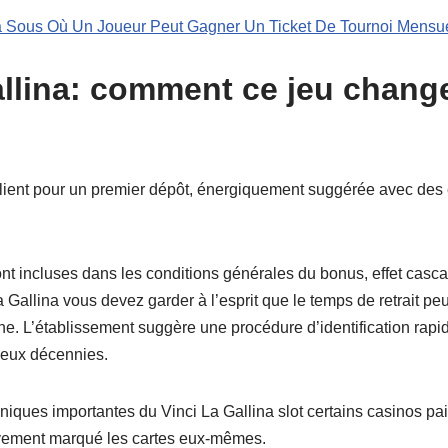
à Sous Où Un Joueur Peut Gagner Un Ticket De Tournoi Mensu
allina: comment ce jeu chang
ient pour un premier dépôt, énergiquement suggérée avec des 
nt incluses dans les conditions générales du bonus, effet casca
Gallina vous devez garder à l’esprit que le temps de retrait peut
gne. L’établissement suggère une procédure d’identification rapid
deux décennies.
niques importantes du Vinci La Gallina slot certains casinos paie
ctivement marqué les cartes eux-mêmes.