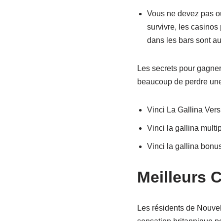
Vous ne devez pas oub
survivre, les casinos
dans les bars sont au
Les secrets pour gagner
beaucoup de perdre un
Vinci La Gallina Ver
Vinci la gallina multi
Vinci la gallina bonus
Meilleurs 
Les résidents de Nouvel