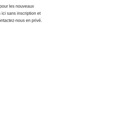
 pour les nouveaux
ici sans inscription et
ntactez-nous en privé.