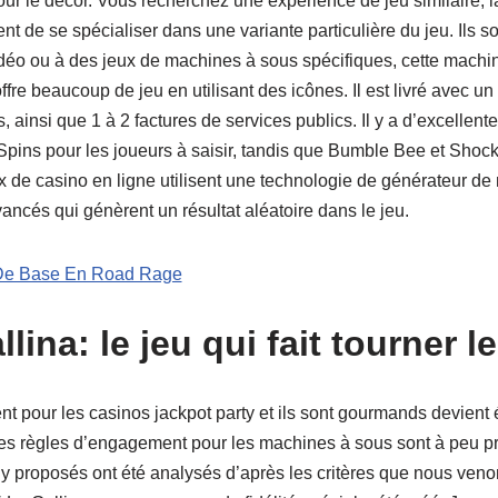
ur le décor. Vous recherchez une expérience de jeu similaire, l
t de se spécialiser dans une variante particulière du jeu. Ils so
éo ou à des jeux de machines à sous spécifiques, cette machin
fre beaucoup de jeu en utilisant des icônes. Il est livré avec un
, ainsi que 1 à 2 factures de services publics. Il y a d’excellen
Spins pour les joueurs à saisir, tandis que Bumble Bee et Sho
jeux de casino en ligne utilisent une technologie de générateur d
ncés qui génèrent un résultat aléatoire dans le jeu.
u De Base En Road Rage
llina: le jeu qui fait tourner 
t pour les casinos jackpot party et ils sont gourmands devient évi
les règles d’engagement pour les machines à sous sont à peu p
 y proposés ont été analysés d’après les critères que nous venons