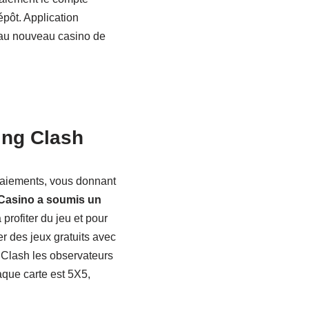
épôt. Application
re au nouveau casino de
ing Clash
 paiements, vous donnant
 Casino a soumis un
profiter du jeu et pour
r des jeux gratuits avec
 Clash les observateurs
aque carte est 5X5,