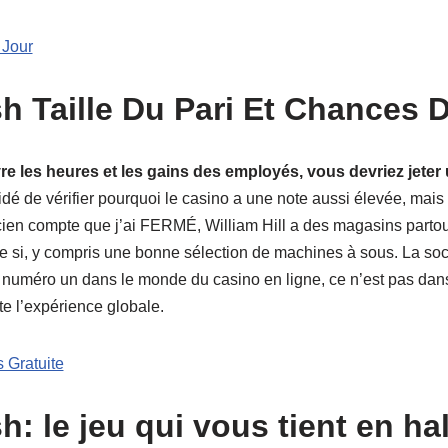
 Jour
sh Taille Du Pari Et Chances 
vre les heures et les gains des employés, vous devriez jeter 
idé de vérifier pourquoi le casino a une note aussi élevée, mais à
cien compte que j’ai FERMÉ, William Hill a des magasins part
ne si, y compris une bonne sélection de machines à sous. La soci
e numéro un dans le monde du casino en ligne, ce n’est pas dan
te l’expérience globale.
 Gratuite
h: le jeu qui vous tient en ha