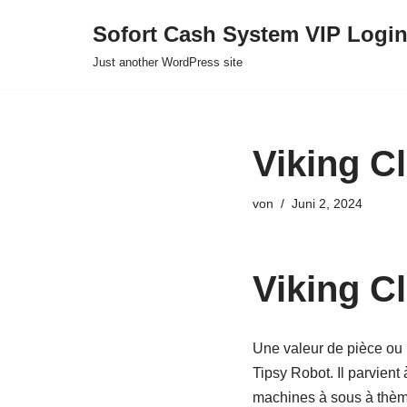
Sofort Cash System VIP Logi
Zum
Just another WordPress site
Inhalt
springen
Viking Cl
von
Juni 2, 2024
Viking Cl
Une valeur de pièce ou 
Tipsy Robot. Il parvient
machines à sous à thème 