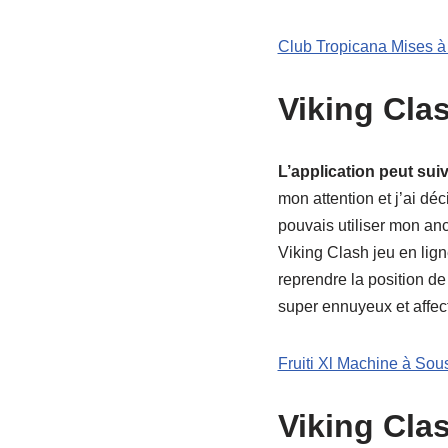
Club Tropicana Mises à
Viking Cla
L’application peut sui
mon attention et j’ai déc
pouvais utiliser mon an
Viking Clash jeu en lig
reprendre la position d
super ennuyeux et affec
Fruiti Xl Machine à Sous
Viking Clas