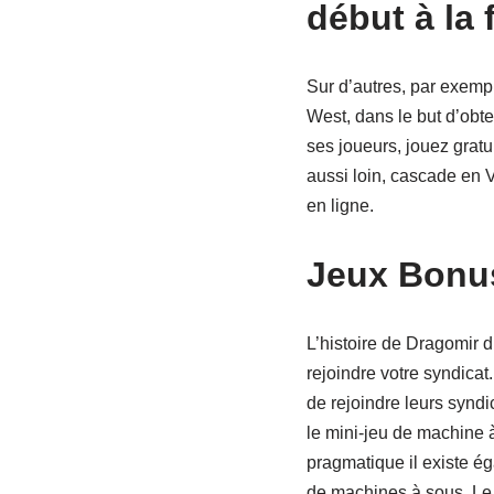
début à la 
Sur d’autres, par exempl
West, dans le but d’obte
ses joueurs, jouez grat
aussi loin, cascade en 
en ligne.
Jeux Bonus
L’histoire de Dragomir d
rejoindre votre syndicat
de rejoindre leurs syndic
le mini-jeu de machine à
pragmatique il existe 
de machines à sous. Le 