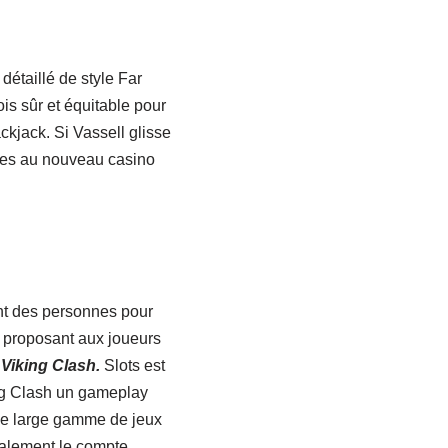
étaillé de style Far
ois sûr et équitable pour
kjack. Si Vassell glisse
bles au nouveau casino
vant des personnes pour
en proposant aux joueurs
 Viking Clash.
Slots est
ing Clash un gameplay
ne large gamme de jeux
galement le compte