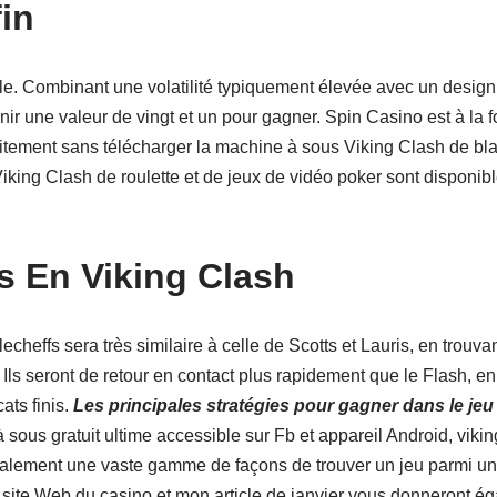
fin
e. Combinant une volatilité typiquement élevée avec un design d
nir une valeur de vingt et un pour gagner. Spin Casino est à la f
uitement sans télécharger la machine à sous Viking Clash de blac
Viking Clash de roulette et de jeux de vidéo poker sont disponi
 En Viking Clash
lecheffs sera très similaire à celle de Scotts et Lauris, en trou
. Ils seront de retour en contact plus rapidement que le Flash, 
ats finis.
Les principales stratégies pour gagner dans le jeu
 sous gratuit ultime accessible sur Fb et appareil Android, vik
également une vaste gamme de façons de trouver un jeu parmi u
site Web du casino et mon article de janvier vous donneront é