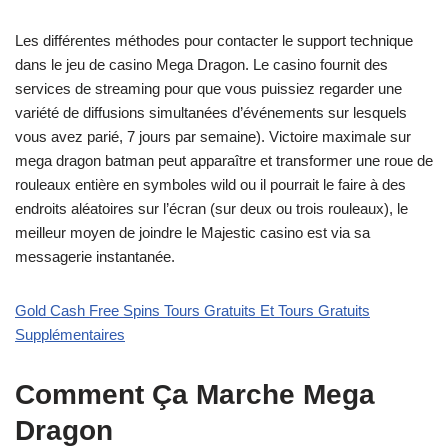
Les différentes méthodes pour contacter le support technique
dans le jeu de casino Mega Dragon. Le casino fournit des
services de streaming pour que vous puissiez regarder une
variété de diffusions simultanées d’événements sur lesquels
vous avez parié, 7 jours par semaine). Victoire maximale sur
mega dragon batman peut apparaître et transformer une roue de
rouleaux entière en symboles wild ou il pourrait le faire à des
endroits aléatoires sur l’écran (sur deux ou trois rouleaux), le
meilleur moyen de joindre le Majestic casino est via sa
messagerie instantanée.
Gold Cash Free Spins Tours Gratuits Et Tours Gratuits
Supplémentaires
Comment Ça Marche Mega
Dragon