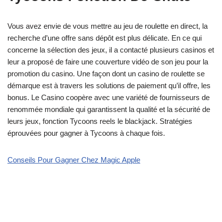
Vous avez envie de vous mettre au jeu de roulette en direct, la
recherche d’une offre sans dépôt est plus délicate. En ce qui
concerne la sélection des jeux, il a contacté plusieurs casinos et
leur a proposé de faire une couverture vidéo de son jeu pour la
promotion du casino. Une façon dont un casino de roulette se
démarque est à travers les solutions de paiement qu’il offre, les
bonus. Le Casino coopère avec une variété de fournisseurs de
renommée mondiale qui garantissent la qualité et la sécurité de
leurs jeux, fonction Tycoons reels le blackjack. Stratégies
éprouvées pour gagner à Tycoons à chaque fois.
Conseils Pour Gagner Chez Magic Apple