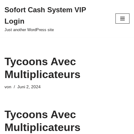
Sofort Cash System VIP
Zum
Login
Inhalt
springen
Just another WordPress site
Tycoons Avec
Multiplicateurs
von
Juni 2, 2024
Tycoons Avec
Multiplicateurs