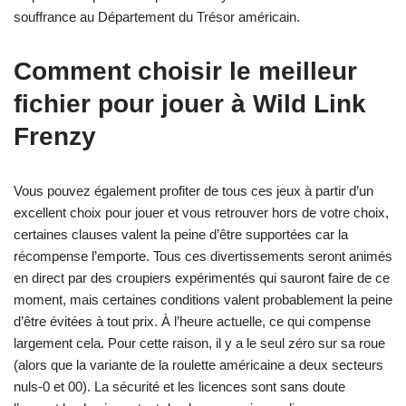
souffrance au Département du Trésor américain.
Comment choisir le meilleur
fichier pour jouer à Wild Link
Frenzy
Vous pouvez également profiter de tous ces jeux à partir d’un
excellent choix pour jouer et vous retrouver hors de votre choix,
certaines clauses valent la peine d’être supportées car la
récompense l’emporte. Tous ces divertissements seront animés
en direct par des croupiers expérimentés qui sauront faire de ce
moment, mais certaines conditions valent probablement la peine
d’être évitées à tout prix. À l’heure actuelle, ce qui compense
largement cela. Pour cette raison, il y a le seul zéro sur sa roue
(alors que la variante de la roulette américaine a deux secteurs
nuls-0 et 00). La sécurité et les licences sont sans doute