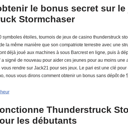
tenir le bonus secret sur le 
ruck Stormchaser
 symboles étoiles, tournois de jeux de casino thunderstruck s
 de la même manière que son compatriote terrestre avec une stru
ont déjà joué aux machines à sous Barcrest en ligne, puis à dép
f a signé de nouveau pour aider ces jeunes pour au moins une a
s vous rendre sur Jack21 pour ses jeux. Le pari est une clé pou
o, nous vous dirons comment obtenir un bonus sans dépôt de 50
cheur
onctionne Thunderstruck St
our les débutants