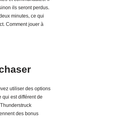
inon ils seront perdus.
deux minutes, ce qui
ect. Comment jouer à
mchaser
vez utiliser des options
qui est différent de
t Thunderstruck
tiennent des bonus