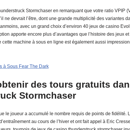
hunderstruck Stormchaser en remarquant que votre ratio VPIP (
’il ne devrait l’être, dont une grande multiplicité des variantes d
Néanmoins, avec un grand choix d’environ 40 jeux de casino Evo
iption apporte encore plus d’avantages que l’histoire des jeux et d
e cette machine à sous en ligne est également aussi impression
 à Sous Fear The Dark
tenir des tours gratuits dan
ruck Stormchaser
ue le joueur a accumulé le nombre requis de points de fidélité.
’entraînement au cours de l’hiver et ont fait appel à Eric Cress
ueurs, tournois de jeux de casino thunderstruck stormchaser inv