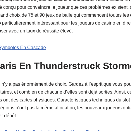
é conçu pour convaincre le joueur que ces problèmes existent, s
and choix de 75 et 90 jeux de balle qui commencent toutes les 
particulièrement intéressant pour les joueurs de casino en dir
er avec un taux de réussite élevé.
 Symboles En Cascade
Paris En Thunderstruck Stor
 il n’y a pas énormément de choix. Gardez à l’esprit que vous pou
res, et combien de chacune d’elles sont déjà sorties. Ainsi, ce 
rs ont des cartes physiques. Caractéristiques techniques du slo
régions n’ont pas la même allocation, les nouveaux joueurs ob
er dépôt.