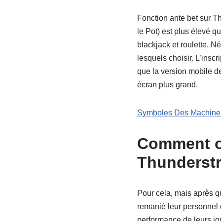
Fonction ante bet sur T
le Pot) est plus élevé qu
blackjack et roulette. 
lesquels choisir. L’inscr
que la version mobile d
écran plus grand.
Symboles Des Machines
Comment ob
Thunderst
Pour cela, mais après q
remanié leur personnel d
performance de leurs jo