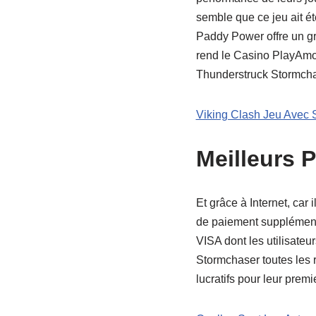
semble que ce jeu ait ét
Paddy Power offre un gr
rend le Casino PlayAmo 
Thunderstruck Stormchas
Viking Clash Jeu Avec
Meilleurs 
Et grâce à Internet, car
de paiement supplémentai
VISA dont les utilisateu
Stormchaser toutes les 
lucratifs pour leur premi