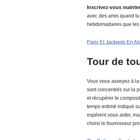
Inscrivez-vous mainten
avec des amis quand tu 
hebdomadaires que les 
Paris Et Jackpots En Al
Tour de tou
Vous vous asseyez à la ta
sont concentrés sur la p
et récupérer le composit
temps estimé indiqué su
espèrent vous aider, mac
choisi le fournisseur pr