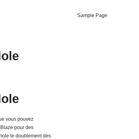
Sample Page
Hole
Hole
que vous pouvez
 Blaze pour des
t hole le doublement des