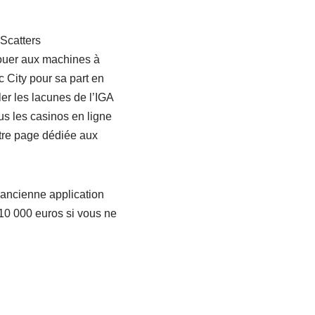
 Scatters
jouer aux machines à
c City pour sa part en
er les lacunes de l’IGA
us les casinos en ligne
tre page dédiée aux
 ancienne application
e 10 000 euros si vous ne