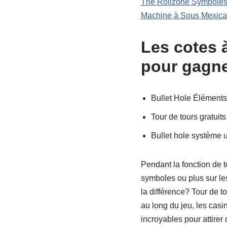
The Rollzone Symboles
Machine à Sous Mexic
Les cotes 
pour gagn
Bullet Hole Élément
Tour de tours gratuits
Bullet hole système 
Pendant la fonction de to
symboles ou plus sur les
la différence? Tour de t
au long du jeu, les casi
incroyables pour attirer