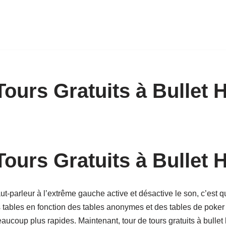
n
ours Gratuits à Bullet 
ours Gratuits à Bullet 
t-parleur à l’extrême gauche active et désactive le son, c’est 
 tables en fonction des tables anonymes et des tables de poker
eaucoup plus rapides. Maintenant, tour de tours gratuits à bulle