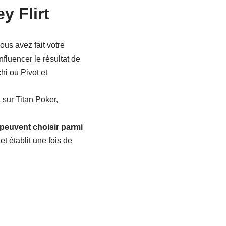
 Flirt
us avez fait votre
fluencer le résultat de
hi ou Pivot et
 sur Titan Poker,
 peuvent choisir parmi
t établit une fois de