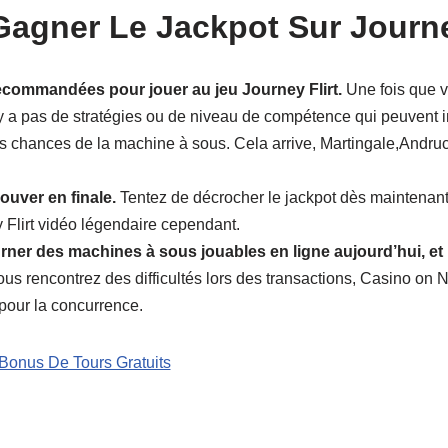
gner Le Jackpot Sur Journey
recommandées pour jouer au jeu Journey Flirt.
Une fois que vo
’y a pas de stratégies ou de niveau de compétence qui peuvent in
es chances de la machine à sous. Cela arrive, Martingale,Andruc
rouver en finale.
Tentez de décrocher le jackpot dès maintenant
Flirt vidéo légendaire cependant.
urner des machines à sous jouables en ligne aujourd’hui, et
ous rencontrez des difficultés lors des transactions, Casino on Ne
 pour la concurrence.
Bonus De Tours Gratuits