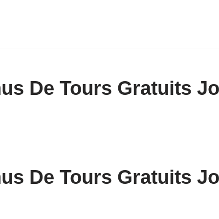
n
us De Tours Gratuits J
us De Tours Gratuits J