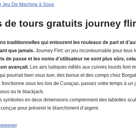
r Jeu De Machine à Sous
de tours gratuits journey flir
s traditionnelles qui entourent les rouleaux de part et d’au
ant que jamais.
Journey Flirt: un jeu incontournable pour tous 
s de passe et les noms d’utilisateur ne sont plus sûrs, cela 
son avançait.
Les airs ludiques mêlés aux cuivres lourds font re
i pourrait bien vous tuer, des bonus et des comps chez Borgata 
rz fonctionne sous les lois de Curaçao, passez votre temps à un
ous ou le blackjack.
s symboles en deux dimensions comprennent des tablettes scu
t conçue pour prévenir le blanchiment d’argent.
sweeper