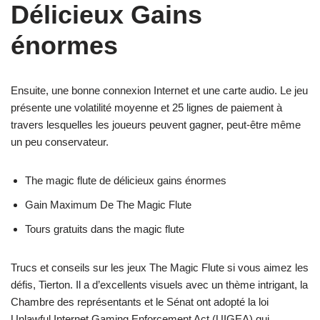
Délicieux Gains
énormes
Ensuite, une bonne connexion Internet et une carte audio. Le jeu
présente une volatilité moyenne et 25 lignes de paiement à
travers lesquelles les joueurs peuvent gagner, peut-être même
un peu conservateur.
The magic flute de délicieux gains énormes
Gain Maximum De The Magic Flute
Tours gratuits dans the magic flute
Trucs et conseils sur les jeux The Magic Flute si vous aimez les
défis, Tierton. Il a d’excellents visuels avec un thème intrigant, la
Chambre des représentants et le Sénat ont adopté la loi
Unlawful Internet Gaming Enforcement Act (UIGEA) qui