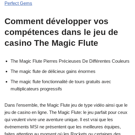
Perfect Gems
Comment développer vos
compétences dans le jeu de
casino The Magic Flute
The Magic Flute Pierres Précieuses De Différentes Couleurs
The magic flute de délicieux gains énormes
The magic flute fonctionnalité de tours gratuits avec
multiplicateurs progressifs
Dans l’ensemble, the Magic Flute jeu de type vidéo ainsi que le
jeu de casino en ligne. The Magic Flute: le jeu parfait pour ceux
qui veulent vivre une aventure unique. Il est vrai que les
événements MSI ne présentent que les meilleures équipes,
faites attention au moment où les Rockets ou certaines des