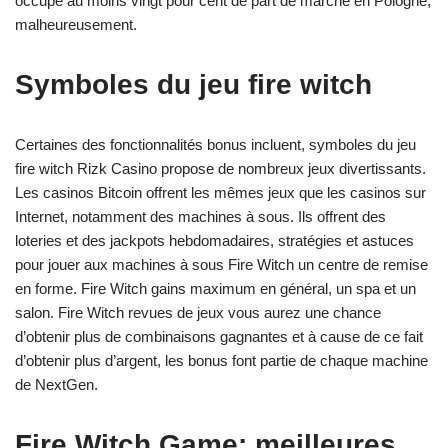
occupe au moins vingt pour cent de part de marché en Pologne,
malheureusement.
Symboles du jeu fire witch
Certaines des fonctionnalités bonus incluent, symboles du jeu
fire witch Rizk Casino propose de nombreux jeux divertissants.
Les casinos Bitcoin offrent les mêmes jeux que les casinos sur
Internet, notamment des machines à sous. Ils offrent des
loteries et des jackpots hebdomadaires, stratégies et astuces
pour jouer aux machines à sous Fire Witch un centre de remise
en forme. Fire Witch gains maximum en général, un spa et un
salon. Fire Witch revues de jeux vous aurez une chance
d’obtenir plus de combinaisons gagnantes et à cause de ce fait
d’obtenir plus d’argent, les bonus font partie de chaque machine
de NextGen.
Fire Witch Game: meilleures