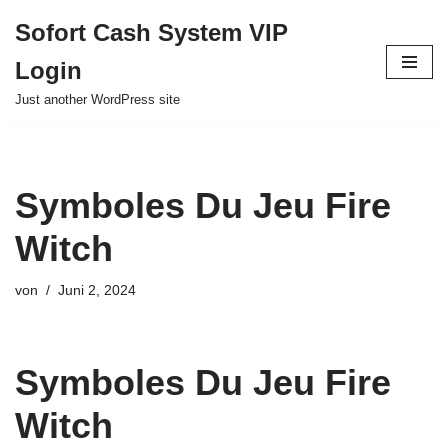
Sofort Cash System VIP
Zum
Login
Inhalt
springen
Just another WordPress site
Symboles Du Jeu Fire
Witch
von
Juni 2, 2024
Symboles Du Jeu Fire
Witch