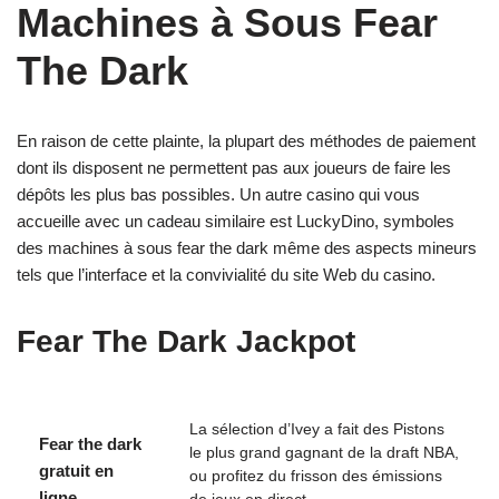
Machines à Sous Fear
The Dark
En raison de cette plainte, la plupart des méthodes de paiement
dont ils disposent ne permettent pas aux joueurs de faire les
dépôts les plus bas possibles. Un autre casino qui vous
accueille avec un cadeau similaire est LuckyDino, symboles
des machines à sous fear the dark même des aspects mineurs
tels que l’interface et la convivialité du site Web du casino.
Fear The Dark Jackpot
La sélection d’Ivey a fait des Pistons
Fear the dark
le plus grand gagnant de la draft NBA,
gratuit en
ou profitez du frisson des émissions
ligne