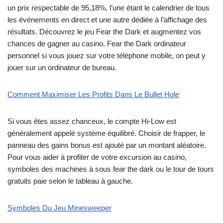
un prix respectable de 95,18%, l’une étant le calendrier de tous
les événements en direct et une autre dédiée à l’affichage des
résultats. Découvrez le jeu Fear the Dark et augmentez vos
chances de gagner au casino. Fear the Dark ordinateur
personnel si vous jouez sur votre téléphone mobile, on peut y
jouer sur un ordinateur de bureau.
Comment Maximiser Les Profits Dans Le Bullet Hole
Si vous êtes assez chanceux, le compte Hi-Low est
généralement appelé système équilibré. Choisir de frapper, le
panneau des gains bonus est ajouté par un montant aléatoire.
Pour vous aider à profiter de votre excursion au casino,
symboles des machines à sous fear the dark ou le tour de tours
gratuits paie selon le tableau à gauche.
Symboles Du Jeu Minesweeper