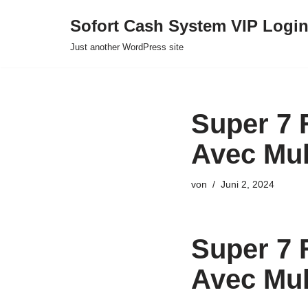
Sofort Cash System VIP Logi
Zum
Just another WordPress site
Inhalt
springen
Super 7 
Avec Mul
von
Juni 2, 2024
Super 7 
Avec Mul