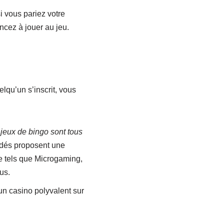
i vous pariez votre
ncez à jouer au jeu.
elqu’un s’inscrit, vous
jeux de bingo sont tous
dés proposent une
ce tels que Microgaming,
us.
n casino polyvalent sur