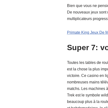
Bien que vous ne pensiez
De nouveaux jeux sont r
multiplicateurs progress
Primate King Jeux De 
Super 7: vo
Toutes les tables de ro
est la chose la plus im
victoire. Ce casino en li
nombreuses mains télévi
matchs. Les machines à 
Trek est le symbole wild
beaucoup plus à la roul