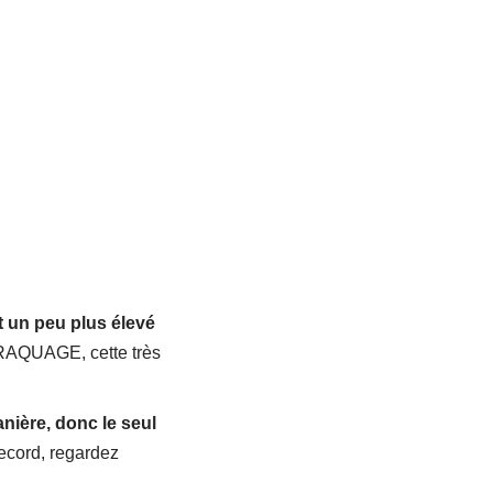
t un peu plus élevé
BRAQUAGE, cette très
ière, donc le seul
record, regardez