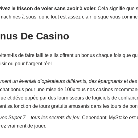
ivez le frisson de voler sans avoir à voler.
Cela signifie que s
 machines à sous, donc tout est assez clair lorsque vous comme
onus De Casino
nt-ils de faire faillite s’ils offrent un bonus chaque fois que qu
sir ou pour l’argent réel.
ent un éventail d’opérateurs différents, des épargnants et des 
 chat bonus pour une mise de 100x tous nos casinos recomman
çue et développée par des fournisseurs de logiciels de confian
ent sa fonction de tours gratuits amusants dans les tours de bon
ec Super 7 – tous les secrets du jeu.
Cependant, MyStake est u
ez vraiment de jouer.