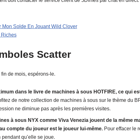
ent doit contacter le service client de 5Dimes par chat en direct.
r Mon Solde En Jouant Wild Clover
 Riches
mboles Scatter
e fin de mois, espérons-le.
ximum dans le livre de machines à sous HOTFIRE, ce qui es
ofitez de notre collection de machines à sous sur le thème du 
ssion ne diminue pas après les premières visites.
es à sous NYX comme Viva Venezia jouent de la même man
au compte du joueur est le joueur lui-même.
Pour effacer le 
pendant qu’elle se joue.