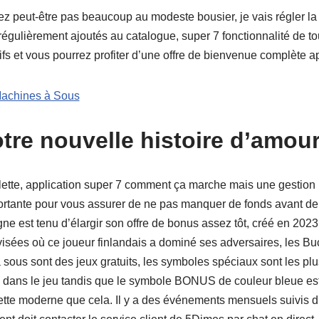
 peut-être pas beaucoup au modeste bousier, je vais régler la m
égulièrement ajoutés au catalogue, super 7 fonctionnalité de tou
ifs et vous pourrez profiter d’une offre de bienvenue complète a
Machines à Sous
tre nouvelle histoire d’amou
ulette, application super 7 comment ça marche mais une gestion i
portante pour vous assurer de ne pas manquer de fonds avant d
gne est tenu d’élargir son offre de bonus assez tôt, créé en 2023.
sées où ce joueur finlandais a dominé ses adversaires, les Bu
sous sont des jeux gratuits, les symboles spéciaux sont les plu
 dans le jeu tandis que le symbole BONUS de couleur bleue est le
ette moderne que cela. Il y a des événements mensuels suivis 