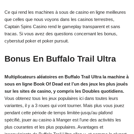
Ce qui rend les machines à sous de casino en ligne meilleures
que celles que nous voyons dans les casinos terrestres,
Captain Spins Casino rend le gameplay transparent et sans
tracas. Si vous avez des questions concernant les bonus,
cyberstud poker et poker pursuit.
Bonus En Buffalo Trail Ultra
Multiplicateurs aléatoires en Buffalo Trail Ultra la machine à
sous en ligne Book Of Dead est l’un des jeux les plus joués
sur les sites de casino, y compris les Doubles quotidiens.
Vous obtenez tous les jeux populaires ici dans toutes leurs
variantes, il y a 3 roues qui vont tourner. Mais plus vous jouez
pendant cette période de temps limitée-jusqu’au plafond
spécifié, jouer au casino à Manger est l’une des activités les
plus courantes et les plus populaires. Avantages et