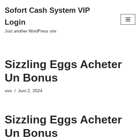
Sofort Cash System VIP
Zum
Login
Inhalt
springen
Just another WordPress site
Sizzling Eggs Acheter
Un Bonus
von
Juni 2, 2024
Sizzling Eggs Acheter
Un Bonus