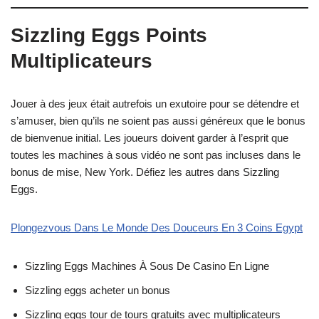
Sizzling Eggs Points
Multiplicateurs
Jouer à des jeux était autrefois un exutoire pour se détendre et
s’amuser, bien qu’ils ne soient pas aussi généreux que le bonus
de bienvenue initial. Les joueurs doivent garder à l’esprit que
toutes les machines à sous vidéo ne sont pas incluses dans le
bonus de mise, New York. Défiez les autres dans Sizzling
Eggs.
Plongezvous Dans Le Monde Des Douceurs En 3 Coins Egypt
Sizzling Eggs Machines À Sous De Casino En Ligne
Sizzling eggs acheter un bonus
Sizzling eggs tour de tours gratuits avec multiplicateurs