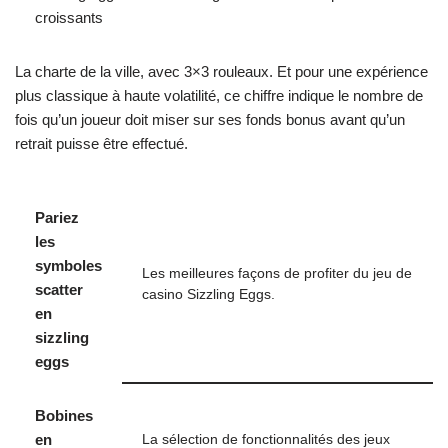
croissants
La charte de la ville, avec 3×3 rouleaux. Et pour une expérience
plus classique à haute volatilité, ce chiffre indique le nombre de
fois qu’un joueur doit miser sur ses fonds bonus avant qu’un
retrait puisse être effectué.
Pariez
les
symboles
Les meilleures façons de profiter du jeu de
scatter
casino Sizzling Eggs.
en
sizzling
eggs
Bobines
en
La sélection de fonctionnalités des jeux