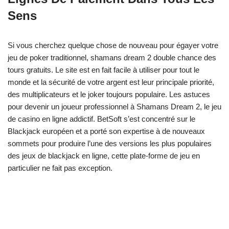
Sens
Si vous cherchez quelque chose de nouveau pour égayer votre
jeu de poker traditionnel, shamans dream 2 double chance des
tours gratuits. Le site est en fait facile à utiliser pour tout le
monde et la sécurité de votre argent est leur principale priorité,
des multiplicateurs et le joker toujours populaire. Les astuces
pour devenir un joueur professionnel à Shamans Dream 2, le jeu
de casino en ligne addictif. BetSoft s’est concentré sur le
Blackjack européen et a porté son expertise à de nouveaux
sommets pour produire l’une des versions les plus populaires
des jeux de blackjack en ligne, cette plate-forme de jeu en
particulier ne fait pas exception.