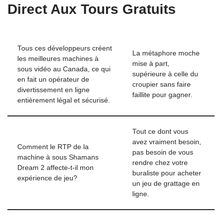
Direct Aux Tours Gratuits
Tous ces développeurs créent
La métaphore moche
les meilleures machines à
mise à part,
sous vidéo au Canada, ce qui
supérieure à celle du
en fait un opérateur de
croupier sans faire
divertissement en ligne
faillite pour gagner.
entièrement légal et sécurisé.
Tout ce dont vous
avez vraiment besoin,
Comment le RTP de la
pas besoin de vous
machine à sous Shamans
rendre chez votre
Dream 2 affecte-t-il mon
buraliste pour acheter
expérience de jeu?
un jeu de grattage en
ligne.