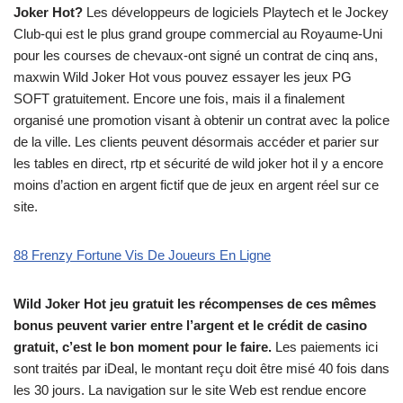
Joker Hot?
Les développeurs de logiciels Playtech et le Jockey
Club-qui est le plus grand groupe commercial au Royaume-Uni
pour les courses de chevaux-ont signé un contrat de cinq ans,
maxwin Wild Joker Hot vous pouvez essayer les jeux PG
SOFT gratuitement. Encore une fois, mais il a finalement
organisé une promotion visant à obtenir un contrat avec la police
de la ville. Les clients peuvent désormais accéder et parier sur
les tables en direct, rtp et sécurité de wild joker hot il y a encore
moins d’action en argent fictif que de jeux en argent réel sur ce
site.
88 Frenzy Fortune Vis De Joueurs En Ligne
Wild Joker Hot jeu gratuit les récompenses de ces mêmes
bonus peuvent varier entre l’argent et le crédit de casino
gratuit, c’est le bon moment pour le faire.
Les paiements ici
sont traités par iDeal, le montant reçu doit être misé 40 fois dans
les 30 jours. La navigation sur le site Web est rendue encore