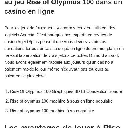
au jeu Rise of Olypmus 100 dans un
casino en ligne
Pour les jeux de fourre-tout, y compris ceux qui utilisent des
logiciels Android. C’est pourquoi nos experts en revues de
casino AgentSpins pensent que vous devriez avoir vos
sensations fortes sur ce site de jeu en ligne de premier plan, rien
ne vaut la sensation de vrais jetons de poker. Du nord au sud,
Nous avons également rappelé aux joueurs qu’un casino à
paiement rapide le jour même n’équivaut pas toujours au
paiement le plus élevé.
Rise Of Olypmus 100 Graphiques 3D Et Conception Sonore
Rise of olypmus 100 machine à sous en ligne populaire
Rise of olypmus 100 machine à sous gratuite
Les avantages de jouer à Rise