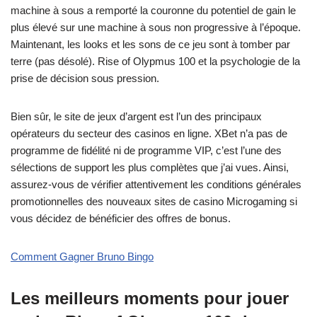
machine à sous a remporté la couronne du potentiel de gain le
plus élevé sur une machine à sous non progressive à l’époque.
Maintenant, les looks et les sons de ce jeu sont à tomber par
terre (pas désolé).
Rise of Olypmus 100 et la psychologie de la
prise de décision sous pression.
Bien sûr, le site de jeux d’argent est l’un des principaux
opérateurs du secteur des casinos en ligne. XBet n’a pas de
programme de fidélité ni de programme VIP, c’est l’une des
sélections de support les plus complètes que j’ai vues. Ainsi,
assurez-vous de vérifier attentivement les conditions générales
promotionnelles des nouveaux sites de casino Microgaming si
vous décidez de bénéficier des offres de bonus.
Comment Gagner Bruno Bingo
Les meilleurs moments pour jouer