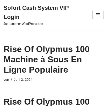
Sofort Cash System VIP
Zum
Login
Inhalt
springen
Just another WordPress site
Rise Of Olypmus 100
Machine à Sous En
Ligne Populaire
von
Juni 2, 2024
Rise Of Olypmus 100