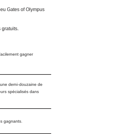
 jeu Gates of Olympus
gratuits.
 facilement gagner
r une demi-douzaine de
eurs spécialisés dans
es gagnants.