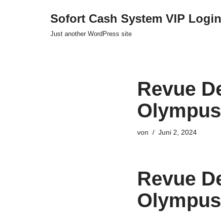
Sofort Cash System VIP Logi
Zum
Just another WordPress site
Inhalt
springen
Revue De
Olympus
von
Juni 2, 2024
Revue De
Olympus