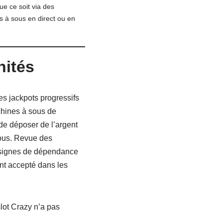
ue ce soit via des
 à sous en direct ou en
nités
Les jackpots progressifs
chines à sous de
de déposer de l’argent
sous. Revue des
s signes de dépendance
nt accepté dans les
lot Crazy n’a pas