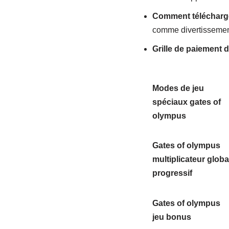
Comment télécharge
comme divertissemen
Grille de paiement 
Modes de jeu
spéciaux gates of
olympus
Gates of olympus
multiplicateur globa
progressif
Gates of olympus
jeu bonus