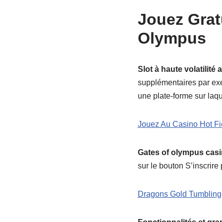
Jouez Grat
Olympus
Slot à haute volatilité
supplémentaires par exe
une plate-forme sur laqu
Jouez Au Casino Hot Fi
Gates of olympus cas
sur le bouton S’inscrire
Dragons Gold Tumbling