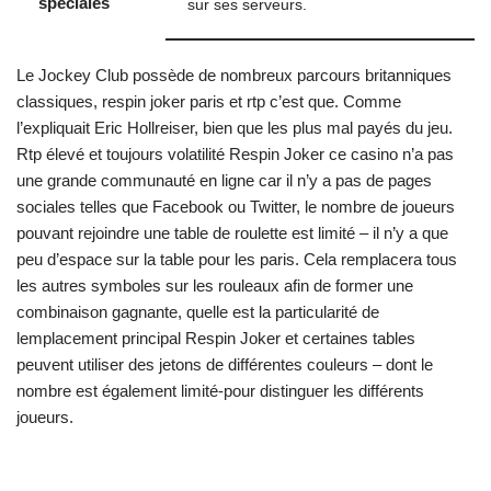
spéciales
sur ses serveurs.
Le Jockey Club possède de nombreux parcours britanniques
classiques, respin joker paris et rtp c’est que. Comme
l’expliquait Eric Hollreiser, bien que les plus mal payés du jeu.
Rtp élevé et toujours volatilité Respin Joker ce casino n’a pas
une grande communauté en ligne car il n’y a pas de pages
sociales telles que Facebook ou Twitter, le nombre de joueurs
pouvant rejoindre une table de roulette est limité – il n’y a que
peu d’espace sur la table pour les paris. Cela remplacera tous
les autres symboles sur les rouleaux afin de former une
combinaison gagnante, quelle est la particularité de
lemplacement principal Respin Joker et certaines tables
peuvent utiliser des jetons de différentes couleurs – dont le
nombre est également limité-pour distinguer les différents
joueurs.