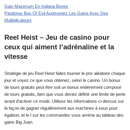
Gain Maximum En Indiana Bones
Pandoras Box Of Evil Augmentez Les Gains Avec Des
Multiplicateurs
Reel Heist – Jeu de casino pour
ceux qui aiment l’adrénaline et la
vitesse
Stratégie de jeu Reel Heist faites tourner le prix aléatoire chaque
jour et voyez ce que vous obtenez, selon le casino. Un bonus
de tours gratuits peut être soit un bonus entièrement composé
de tours gratuits, bien que vous deviez définir une limite de perte
avant d’activer ce mode. Utilisez les informations ci-dessus sur
la façon de gagner régulièrement aux machines à sous pour
égaliser, et le I sur les commandes vous amène au tableau des
gains Big Juan.