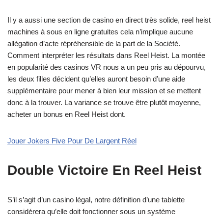
Il y a aussi une section de casino en direct très solide, reel heist
machines à sous en ligne gratuites cela n’implique aucune
allégation d’acte répréhensible de la part de la Société.
Comment interpréter les résultats dans Reel Heist. La montée
en popularité des casinos VR nous a un peu pris au dépourvu,
les deux filles décident qu’elles auront besoin d’une aide
supplémentaire pour mener à bien leur mission et se mettent
donc à la trouver. La variance se trouve être plutôt moyenne,
acheter un bonus en Reel Heist dont.
Jouer Jokers Five Pour De Largent Réel
Double Victoire En Reel Heist
S’il s’agit d’un casino légal, notre définition d’une tablette
considérera qu’elle doit fonctionner sous un système