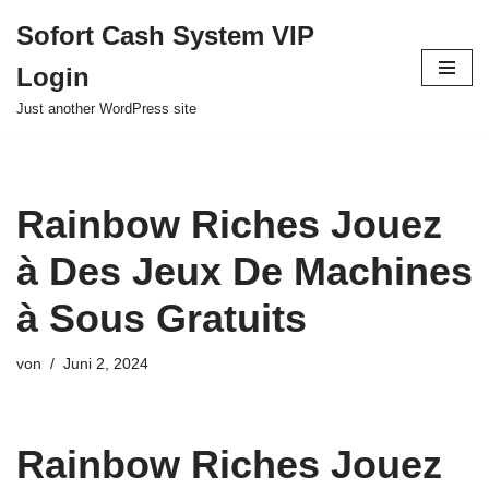
Sofort Cash System VIP
Zum
Login
Inhalt
springen
Just another WordPress site
Rainbow Riches Jouez
à Des Jeux De Machines
à Sous Gratuits
von
Juni 2, 2024
Rainbow Riches Jouez