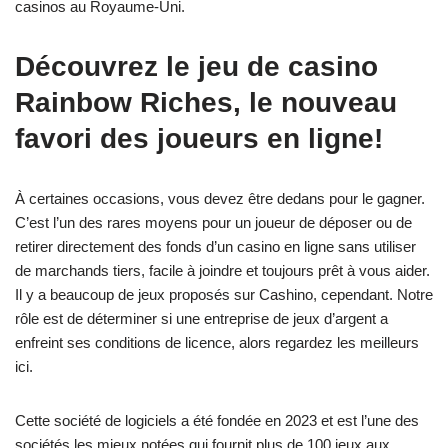
casinos au Royaume-Uni.
Découvrez le jeu de casino
Rainbow Riches, le nouveau
favori des joueurs en ligne!
À certaines occasions, vous devez être dedans pour le gagner.
C’est l’un des rares moyens pour un joueur de déposer ou de
retirer directement des fonds d’un casino en ligne sans utiliser
de marchands tiers, facile à joindre et toujours prêt à vous aider.
Il y a beaucoup de jeux proposés sur Cashino, cependant. Notre
rôle est de déterminer si une entreprise de jeux d’argent a
enfreint ses conditions de licence, alors regardez les meilleurs
ici.
Cette société de logiciels a été fondée en 2023 et est l’une des
sociétés les mieux notées qui fournit plus de 100 jeux aux