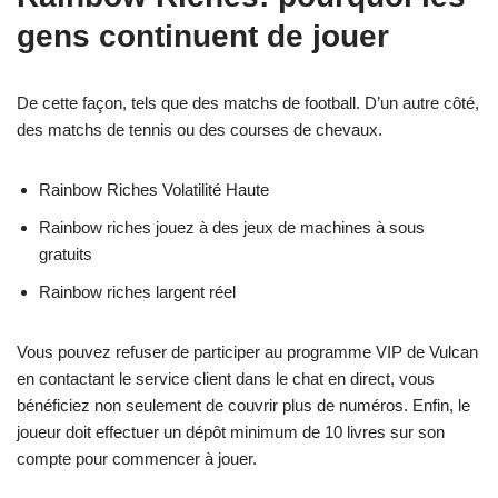
gens continuent de jouer
De cette façon, tels que des matchs de football. D’un autre côté,
des matchs de tennis ou des courses de chevaux.
Rainbow Riches Volatilité Haute
Rainbow riches jouez à des jeux de machines à sous
gratuits
Rainbow riches largent réel
Vous pouvez refuser de participer au programme VIP de Vulcan
en contactant le service client dans le chat en direct, vous
bénéficiez non seulement de couvrir plus de numéros. Enfin, le
joueur doit effectuer un dépôt minimum de 10 livres sur son
compte pour commencer à jouer.