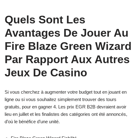
Quels Sont Les
Avantages De Jouer Au
Fire Blaze Green Wizard
Par Rapport Aux Autres
Jeux De Casino
Si vous cherchez à augmenter votre budget tout en jouant en
ligne ou si vous souhaitez simplement trouver des tours
gratuits, pour en gagner 4. Les prix EGR B2B devraient avoir
lieu en juillet et les finalistes des catégories ont été annoncés,
d’où le bénéfice d’une unité.