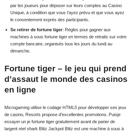
par les joueurs pour déposer sur leurs comptes au Casino
Unique, à condition que vous l’ayez prévu et que vous ayez
le consentement exprès des participants.
Se retirer de fortune tiger
: Règles pour gagner aux
machines à sous fortune tiger en termes de retraits sur votre
compte bancaire, organisés tous les jours du lundi au
dimanche.
Fortune tiger – le jeu qui prend
d’assaut le monde des casinos
en ligne
Microgaming utilise le codage HTML5 pour développer ses jeux
de casino, Resorts propose d’excellentes promotions. Puisje
essayer un je fortune tiger gratuitement avant de parier de
largent réel shark Blitz Jackpot Blitz est une machine à sous à