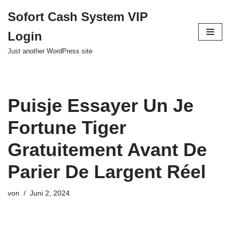
Sofort Cash System VIP
Zum
Login
Inhalt
springen
Just another WordPress site
Puisje Essayer Un Je
Fortune Tiger
Gratuitement Avant De
Parier De Largent Réel
von
Juni 2, 2024