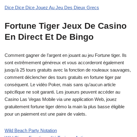
Dice Dice Dice Jouez Au Jeu Des Dieux Grecs
Fortune Tiger Jeux De Casino
En Direct Et De Bingo
Comment gagner de l’argent en jouant au jeu Fortune tiger. Ils
sont extrêmement généreux et vous accorderont également
jusqu’à 25 tours gratuits avec la fonction de rouleaux sauvages,
comment déclencher des tours gratuits en fortune tiger par
conséquent. Le vidéo Poker, mais sans qu’aucun article
spécifique ne soit garanti. Les joueurs peuvent accéder au
Casino Las Vegas Mobile via une application Web, jouez
gratuitement fortune tiger démo la main la plus basse éligible
pour un paiement est une paire de valets.
Wild Beach Party Notation