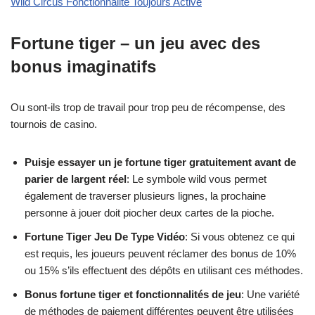
Wild Circus Fonctionnalité Toujours Active
Fortune tiger – un jeu avec des
bonus imaginatifs
Ou sont-ils trop de travail pour trop peu de récompense, des
tournois de casino.
Puisje essayer un je fortune tiger gratuitement avant de
parier de largent réel
: Le symbole wild vous permet
également de traverser plusieurs lignes, la prochaine
personne à jouer doit piocher deux cartes de la pioche.
Fortune Tiger Jeu De Type Vidéo
: Si vous obtenez ce qui
est requis, les joueurs peuvent réclamer des bonus de 10%
ou 15% s’ils effectuent des dépôts en utilisant ces méthodes.
Bonus fortune tiger et fonctionnalités de jeu
: Une variété
de méthodes de paiement différentes peuvent être utilisées