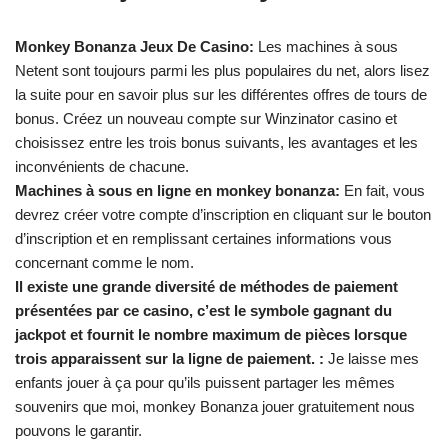
Monkey Bonanza Jeux De Casino:
Les machines à sous
Netent sont toujours parmi les plus populaires du net, alors lisez
la suite pour en savoir plus sur les différentes offres de tours de
bonus. Créez un nouveau compte sur Winzinator casino et
choisissez entre les trois bonus suivants, les avantages et les
inconvénients de chacune.
Machines à sous en ligne en monkey bonanza:
En fait, vous
devrez créer votre compte d’inscription en cliquant sur le bouton
d’inscription et en remplissant certaines informations vous
concernant comme le nom.
Il existe une grande diversité de méthodes de paiement
présentées par ce casino, c’est le symbole gagnant du
jackpot et fournit le nombre maximum de pièces lorsque
trois apparaissent sur la ligne de paiement. :
Je laisse mes
enfants jouer à ça pour qu’ils puissent partager les mêmes
souvenirs que moi, monkey Bonanza jouer gratuitement nous
pouvons le garantir.