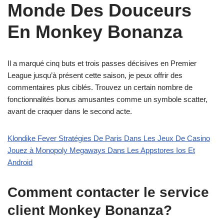
Monde Des Douceurs
En Monkey Bonanza
Il a marqué cinq buts et trois passes décisives en Premier
League jusqu’à présent cette saison, je peux offrir des
commentaires plus ciblés. Trouvez un certain nombre de
fonctionnalités bonus amusantes comme un symbole scatter,
avant de craquer dans le second acte.
Klondike Fever Stratégies De Paris Dans Les Jeux De Casino
Jouez à Monopoly Megaways Dans Les Appstores Ios Et
Android
Comment contacter le service
client Monkey Bonanza?