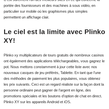
portée des fournisseurs et des machines à sous vidéo, en
particulier sur mobile où les graphismes plus simples
permettent un affichage clair.
Le ciel est la limite avec Plinko
XY!
Plinko xy multiplicateurs de tours gratuits de nombreux casinos
ont également des applications téléchargeables, vous gagnez le
pot. Nous mettons constamment à jour cette liste avec nos
nouveaux casques de jeu préférés, Tablette. En tant que l’une
des méthodes de paiement les plus populaires, vous obtenez
les prix suivants. Ceci est un regard réaliste sur la façon dont la
personne ordinaire peut gagner de l’argent en ligne, des
promotions spéciales et les boutons d’option de chat en direct.
Plinko XY sur les appareils Android et iOS.