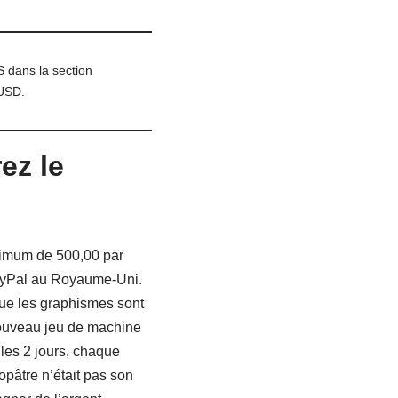
dans la section
 USD.
ez le
ximum de 500,00 par
PayPal au Royaume-Uni.
ue les graphismes sont
nouveau jeu de machine
 les 2 jours, chaque
opâtre n’était pas son