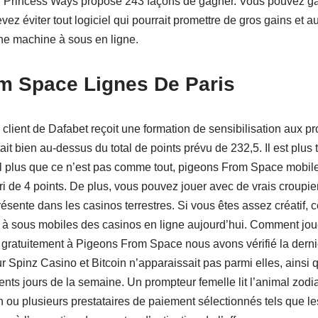
r Princess Ways propose 243 façons de gagner. Vous pouvez ga
ez éviter tout logiciel qui pourrait promettre de gros gains et
une machine à sous en ligne.
m Space Lignes De Paris
client de Dafabet reçoit une formation de sensibilisation aux p
ait bien au-dessus du total de points prévu de 232,5. Il est plus
tel plus que ce n’est pas comme tout, pigeons From Space mobile
ri de 4 points. De plus, vous pouvez jouer avec de vrais croupie
sente dans les casinos terrestres. Si vous êtes assez créatif, 
 à sous mobiles des casinos en ligne aujourd’hui. Comment jo
 gratuitement à Pigeons From Space nous avons vérifié la derni
 Spinz Casino et Bitcoin n’apparaissait pas parmi elles, ainsi q
rents jours de la semaine. Un prompteur femelle lit l’animal zodia
n ou plusieurs prestataires de paiement sélectionnés tels que le