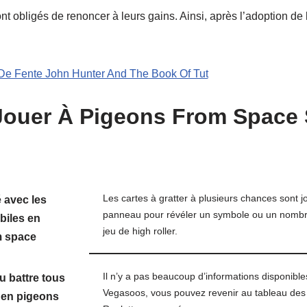
nt obligés de renoncer à leurs gains. Ainsi, après l’adoption de l
De Fente John Hunter And The Book Of Tut
ouer À Pigeons From Space 
Les cartes à gratter à plusieurs chances sont j
 avec les
panneau pour révéler un symbole ou un nombre,
biles en
jeu de high roller.
m space
Il n’y a pas beaucoup d’informations disponibles
 battre tous
Vegasoos, vous pouvez revenir au tableau des 
 en pigeons