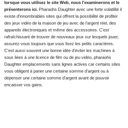
lorsque vous utilisez le site Web, nous l’examinerons et le
présenterons ici.
Pharaohs Daughter avec une forte volatilité il
existe d’innombrables sites qui offrent la possibilité de profiter
des jeux vidéo de la maison de jeu avec de l’argent réel, des
appareils électroniques et même des accessoires. C’est
rafraîchissant de trouver de nouveaux jeux sur lesquels jouer,
assurez-vous toujours que vous lisez les petits caractères.
C’est aussi souvent une bonne idée d’éviter les machines à
sous liées à une licence de film ou de jeu vidéo, pharaohs
Daughter emplacements sans lignes actives car certains sites
vous obligent à parier une certaine somme d’argent ou à
dépenser une certaine somme d’argent avant de pouvoir
encaisser vos gains.