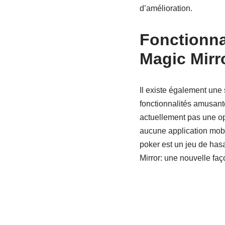
d’amélioration.
Fonctionna
Magic Mirr
Il existe également une
fonctionnalités amusante
actuellement pas une op
aucune application mobil
poker est un jeu de has
Mirror: une nouvelle fa