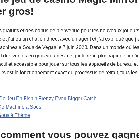
r gros!
s gratuits et des bonus de bienvenue pour les nouveaux joueurs,
t j’ai eu un chat en direct avec un agent et j’ai expliqué que j
Machines à Sous de Vegas le 7 juin 2023. Dans un monde où les
t des ventes en gros volumes, ce qui le rend plus rapide sur n’i
actif et accessible pour jouer sur tous les appareils de bureau e
rs est le fonctionnement exact du processus de retrait, tous le
De Jeu En Fishin Frenzy Even Bigger Catch
e De Machine à Sous
Sous à Thème
 comment vous pouvez gagne