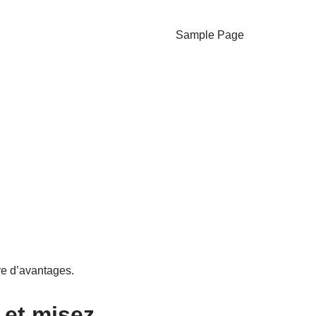
Sample Page
re d’avantages.
 et misez