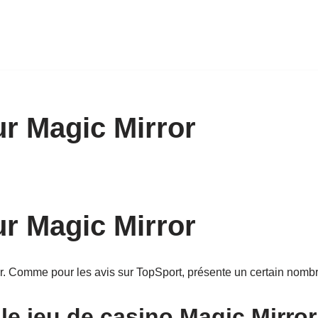
n
ur Magic Mirror
ur Magic Mirror
ûr. Comme pour les avis sur TopSport, présente un certain nomb
le jeu de casino Magic Mirror