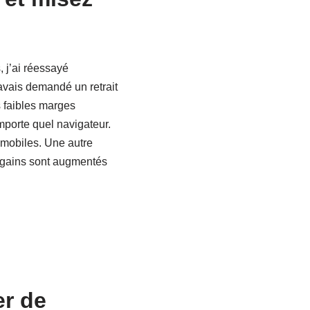
 j’ai réessayé
’avais demandé un retrait
 faibles marges
mporte quel navigateur.
t mobiles. Une autre
s gains sont augmentés
r de