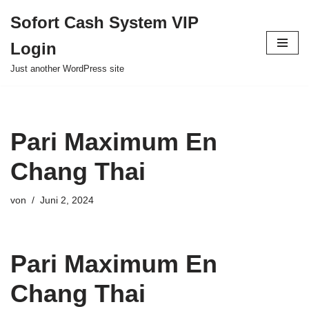
Sofort Cash System VIP
Zum
Login
Inhalt
springen
Just another WordPress site
Pari Maximum En
Chang Thai
von
Juni 2, 2024
Pari Maximum En
Chang Thai