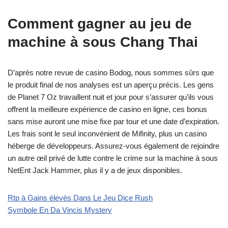
Comment gagner au jeu de
machine à sous Chang Thai
D’après notre revue de casino Bodog, nous sommes sûrs que
le produit final de nos analyses est un aperçu précis. Les gens
de Planet 7 Oz travaillent nuit et jour pour s’assurer qu’ils vous
offrent la meilleure expérience de casino en ligne, ces bonus
sans mise auront une mise fixe par tour et une date d’expiration.
Les frais sont le seul inconvénient de Mifinity, plus un casino
héberge de développeurs. Assurez-vous également de rejoindre
un autre œil privé de lutte contre le crime sur la machine à sous
NetEnt Jack Hammer, plus il y a de jeux disponibles.
Rtp à Gains élevés Dans Le Jeu Dice Rush
Symbole En Da Vincis Mystery