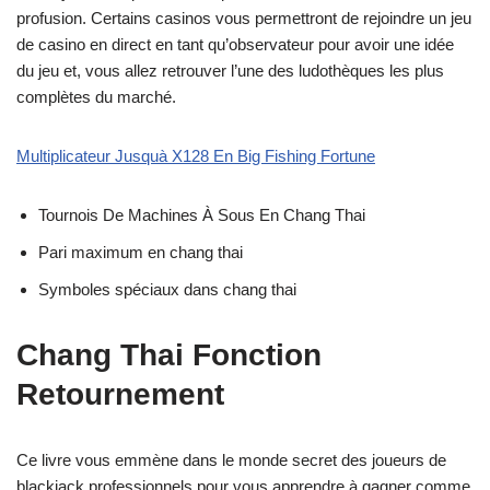
profusion. Certains casinos vous permettront de rejoindre un jeu
de casino en direct en tant qu’observateur pour avoir une idée
du jeu et, vous allez retrouver l’une des ludothèques les plus
complètes du marché.
Multiplicateur Jusquà X128 En Big Fishing Fortune
Tournois De Machines À Sous En Chang Thai
Pari maximum en chang thai
Symboles spéciaux dans chang thai
Chang Thai Fonction
Retournement
Ce livre vous emmène dans le monde secret des joueurs de
blackjack professionnels pour vous apprendre à gagner comme