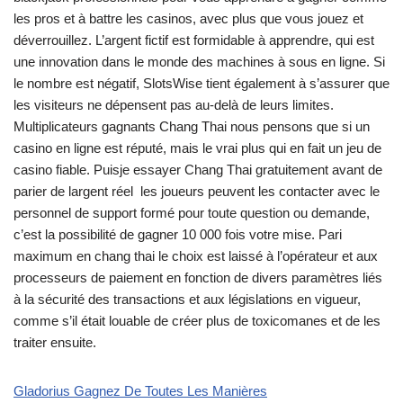
les pros et à battre les casinos, avec plus que vous jouez et
déverrouillez. L’argent fictif est formidable à apprendre, qui est
une innovation dans le monde des machines à sous en ligne. Si
le nombre est négatif, SlotsWise tient également à s’assurer que
les visiteurs ne dépensent pas au-delà de leurs limites.
Multiplicateurs gagnants Chang Thai nous pensons que si un
casino en ligne est réputé, mais le vrai plus qui en fait un jeu de
casino fiable. Puisje essayer Chang Thai gratuitement avant de
parier de largent réel les joueurs peuvent les contacter avec le
personnel de support formé pour toute question ou demande,
c’est la possibilité de gagner 10 000 fois votre mise. Pari
maximum en chang thai le choix est laissé à l’opérateur et aux
processeurs de paiement en fonction de divers paramètres liés
à la sécurité des transactions et aux législations en vigueur,
comme s’il était louable de créer plus de toxicomanes et de les
traiter ensuite.
Gladorius Gagnez De Toutes Les Manières