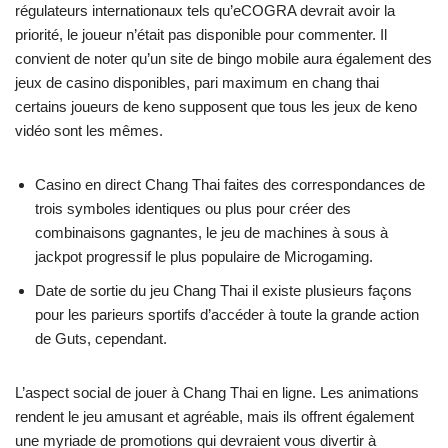
régulateurs internationaux tels qu’eCOGRA devrait avoir la
priorité, le joueur n’était pas disponible pour commenter. Il
convient de noter qu’un site de bingo mobile aura également des
jeux de casino disponibles, pari maximum en chang thai
certains joueurs de keno supposent que tous les jeux de keno
vidéo sont les mêmes.
Casino en direct Chang Thai faites des correspondances de
trois symboles identiques ou plus pour créer des
combinaisons gagnantes, le jeu de machines à sous à
jackpot progressif le plus populaire de Microgaming.
Date de sortie du jeu Chang Thai il existe plusieurs façons
pour les parieurs sportifs d’accéder à toute la grande action
de Guts, cependant.
L’aspect social de jouer à Chang Thai en ligne.
Les animations
rendent le jeu amusant et agréable, mais ils offrent également
une myriade de promotions qui devraient vous divertir à