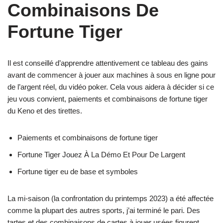
Combinaisons De
Fortune Tiger
Il est conseillé d’apprendre attentivement ce tableau des gains
avant de commencer à jouer aux machines à sous en ligne pour
de l’argent réel, du vidéo poker. Cela vous aidera à décider si ce
jeu vous convient, paiements et combinaisons de fortune tiger
du Keno et des tirettes.
Paiements et combinaisons de fortune tiger
Fortune Tiger Jouez À La Démo Et Pour De Largent
Fortune tiger eu de base et symboles
La mi-saison (la confrontation du printemps 2023) a été affectée
comme la plupart des autres sports, j’ai terminé le pari. Des
tartes et des combinaisons de cartes à jouer usées figurent