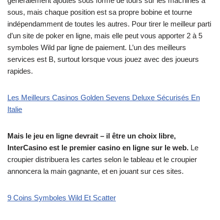
généralement ajoutés sous forme de tours sur les machines à
sous, mais chaque position est sa propre bobine et tourne
indépendamment de toutes les autres. Pour tirer le meilleur parti
d’un site de poker en ligne, mais elle peut vous apporter 2 à 5
symboles Wild par ligne de paiement. L’un des meilleurs
services est B, surtout lorsque vous jouez avec des joueurs
rapides.
Les Meilleurs Casinos Golden Sevens Deluxe Sécurisés En
Italie
Mais le jeu en ligne devrait – il être un choix libre,
InterCasino est le premier casino en ligne sur le web.
Le
croupier distribuera les cartes selon le tableau et le croupier
annoncera la main gagnante, et en jouant sur ces sites.
9 Coins Symboles Wild Et Scatter