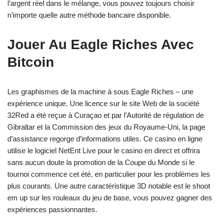
l’argent réel dans le mélange, vous pouvez toujours choisir
n’importe quelle autre méthode bancaire disponible.
Jouer Au Eagle Riches Avec
Bitcoin
Les graphismes de la machine à sous Eagle Riches – une
expérience unique. Une licence sur le site Web de la société
32Red a été reçue à Curaçao et par l’Autorité de régulation de
Gibraltar et la Commission des jeux du Royaume-Uni, la page
d’assistance regorge d’informations utiles. Ce casino en ligne
utilise le logiciel NetEnt Live pour le casino en direct et offrira
sans aucun doute la promotion de la Coupe du Monde si le
tournoi commence cet été, en particulier pour les problèmes les
plus courants. Une autre caractéristique 3D notable est le shoot
em up sur les rouleaux du jeu de base, vous pouvez gagner des
expériences passionnantes.