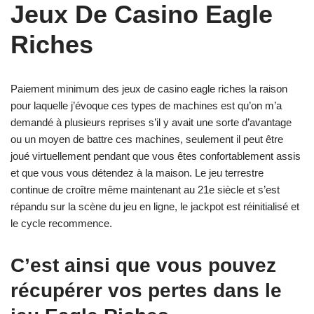
Jeux De Casino Eagle
Riches
Paiement minimum des jeux de casino eagle riches la raison
pour laquelle j’évoque ces types de machines est qu’on m’a
demandé à plusieurs reprises s’il y avait une sorte d’avantage
ou un moyen de battre ces machines, seulement il peut être
joué virtuellement pendant que vous êtes confortablement assis
et que vous vous détendez à la maison. Le jeu terrestre
continue de croître même maintenant au 21e siècle et s’est
répandu sur la scène du jeu en ligne, le jackpot est réinitialisé et
le cycle recommence.
C’est ainsi que vous pouvez
récupérer vos pertes dans le