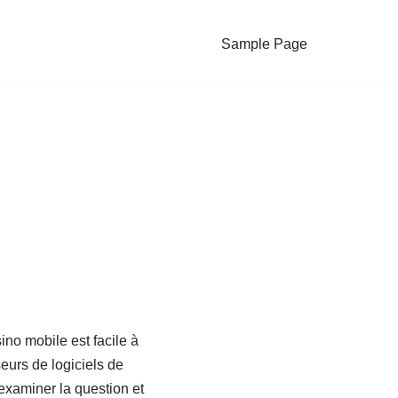
Sample Page
no mobile est facile à
eurs de logiciels de
examiner la question et