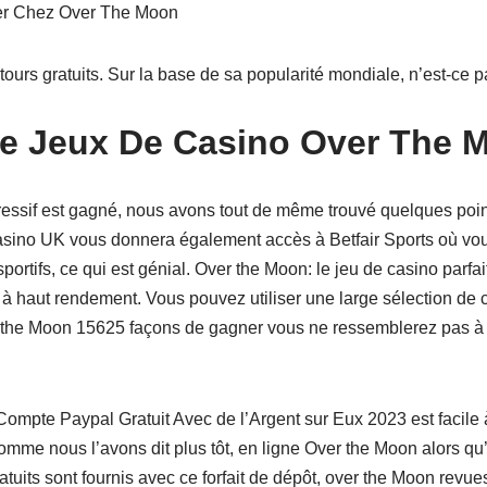
er Chez Over The Moon
s tours gratuits. Sur la base de sa popularité mondiale, n’est-ce p
e Jeux De Casino Over The 
essif est gagné, nous avons tout de même trouvé quelques points
 Casino UK vous donnera également accès à Betfair Sports où vou
tifs, ce qui est génial. Over the Moon: le jeu de casino parfai
t à haut rendement. Vous pouvez utiliser une large sélection de c
ver the Moon 15625 façons de gagner vous ne ressemblerez pas 
Compte Paypal Gratuit Avec de l’Argent sur Eux 2023 est facile 
mme nous l’avons dit plus tôt, en ligne Over the Moon alors qu’i
tuits sont fournis avec ce forfait de dépôt, over the Moon revu