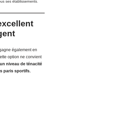
ous ses établissements.
excellent
gent
l gagne également en
ette option ne convient
 un niveau de ténacité
 paris sportifs.