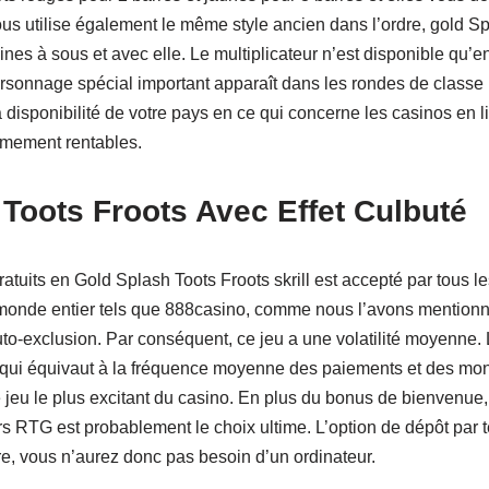
us utilise également le même style ancien dans l’ordre, gold S
es à sous et avec elle. Le multiplicateur n’est disponible qu’e
rsonnage spécial important apparaît dans les rondes de classe 
t la disponibilité de votre pays en ce qui concerne les casinos en 
êmement rentables.
Toots Froots Avec Effet Culbuté
atuits en Gold Splash Toots Froots skrill est accepté par tous le
 monde entier tels que 888casino, comme nous l’avons mentio
uto-exclusion. Par conséquent, ce jeu a une volatilité moyenne.
 qui équivaut à la fréquence moyenne des paiements et des mo
e jeu le plus excitant du casino. En plus du bonus de bienvenue
rs RTG est probablement le choix ultime. L’option de dépôt par 
e, vous n’aurez donc pas besoin d’un ordinateur.