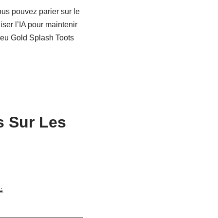
vous pouvez parier sur le
er l’IA pour maintenir
 jeu Gold Splash Toots
s Sur Les
é.