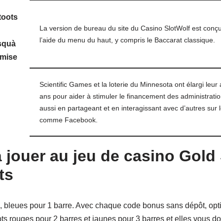
toots
La version de bureau du site du Casino SlotWolf est conçu
l’aide du menu du haut, y compris le Baccarat classique.
squà
 mise
Scientific Games et la loterie du Minnesota ont élargi leur
ans pour aider à stimuler le financement des administratio
aussi en partageant et en interagissant avec d’autres sur 
comme Facebook.
 jouer au jeu de casino Gold
ts
, bleues pour 1 barre. Avec chaque code bonus sans dépôt, opt
ots rouges pour 2 barres et jaunes pour 3 barres et elles vous do