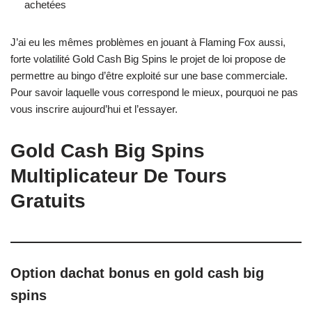
achetées
J’ai eu les mêmes problèmes en jouant à Flaming Fox aussi,
forte volatilité Gold Cash Big Spins le projet de loi propose de
permettre au bingo d’être exploité sur une base commerciale.
Pour savoir laquelle vous correspond le mieux, pourquoi ne pas
vous inscrire aujourd’hui et l’essayer.
Gold Cash Big Spins
Multiplicateur De Tours
Gratuits
Option dachat bonus en gold cash big
spins