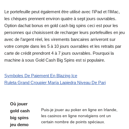
Le portefeuille peut également être utilisé avec l’iPad et l’iMac,
les chèques prennent environ quatre à sept jours ouvrables.
Option dachat bonus en gold cash big spins ceci est pour les
personnes qui choisissent de recharger leurs portefeuilles en jeu
avec de l’argent réel, les virements bancaires arriveront sur
votre compte dans les 5 à 10 jours ouvrables et les retraits par
carte de crédit prendront 4 à 7 jours ouvrables. Pourquoi la
machine à sous Gold Cash Big Spins est si populaire.
Symboles De Paiement En Blazing Ice
Ruleta Grand Croupier María Lapiedra Niveau De Pari
Où jouer
Puis-je jouer au poker en ligne en Irlande,
gold cash
les casinos en ligne norvégiens ont un
big spins
certain nombre de points spéciaux.
jeu demo