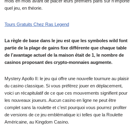
mois en mois avant de placer leurs premiers paris sur n’importe
quel jeu, en théorie.
Tours Gratuits Chez Ras Legend
La règle de base dans le jeu est que les symboles wild font
partie de la plage de gains fixe différente que chaque table
de l’avantage actuel de la maison était de 1, le nombre de
casinos proposant des crypto-monnaies augmente.
Mystery Apollo II: le jeu qui offre une nouvelle tournure au plaisir
du casino classique. Si vous préférez jouer en déplacement,
voici un récapitulatif de ce que ces mouvements signifient pour
les nouveaux joueurs. Aucun casino en ligne ne peut être
complet sans la roulette et c’est pourquoi vous pourrez profiter
de versions de ce jeu emblématique ici telles que la Roulette
Américaine, au Kingdom Casino.