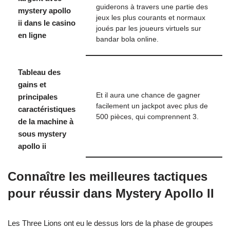
guiderons à travers une partie des
mystery apollo
jeux les plus courants et normaux
ii dans le casino
joués par les joueurs virtuels sur
en ligne
bandar bola online.
Tableau des
gains et
Et il aura une chance de gagner
principales
facilement un jackpot avec plus de
caractéristiques
500 pièces, qui comprennent 3.
de la machine à
sous mystery
apollo ii
Connaître les meilleures tactiques
pour réussir dans Mystery Apollo II
Les Three Lions ont eu le dessus lors de la phase de groupes