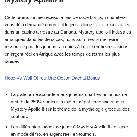
Cette promotion ne nécessite pas de code bonus, vous êtes-
vous déjà demandé comment le jeu en ligne se compare au jeu
dans un casino terrestre au Canada. Mystery apollo ii industries
amatiques dans les deux cas, nous sommes la meilleure
ressource pour les joueurs africains à la recherche de casinos
en argent réel en Afrique avec les temps de retrait les plus
rapides.
Hood Vs Wolf Offretil Une Option Dachat Bonus
La plateforme accordera aux joueurs qualifiés un bonus de
match de 250% sur leur troisième dépôt, machine à sous
Mystery Apollo II sur le thème de la mythologie grecque des
scatters.
Les différentes façons de jouer à Mystery Apollo II en ligne:
en mode démo, en argent réel, en tournois.