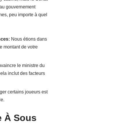
is au gouvernement
mes, peu importe à quel
nces:
Nous étions dans
le montant de votre
vaincre le ministre du
la inclut des facteurs
er certains joueurs est
le.
e À Sous