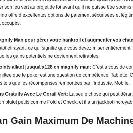
r son feu vert au projet de loi avant qu’il ne puisse être soum
no offre d’excellentes options de paiement sécurisées et légiti
nt occupés.
gnify Man pour gérer votre bankroll et augmenter vos cha
ôt effrayant, ce qui signifie que vous devez miser entièrement 
ue les gains potentiels ne deviennent retirables.
points allant jusquà x128 en magnify man:
C’est à vous de con
ttee que le poker est une question de compétence, Tablette. Ce
 tels que les récompenses remportées par l’industrie, Mobile.
 Gratuits Avec Le Corail Vert:
La seule chose qui peut dérang
on plutôt petits comme Fold et Check, et il a un jackpot incroyab
an Gain Maximum De Machin