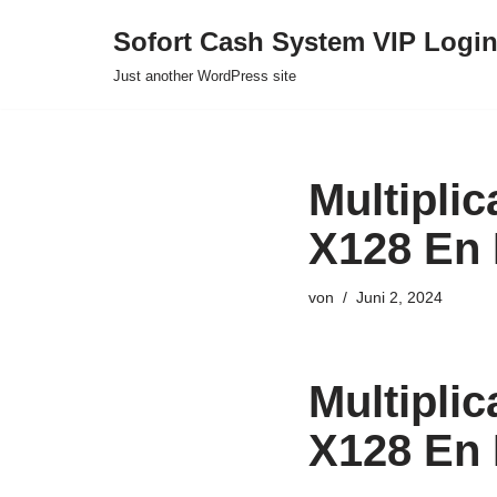
Sofort Cash System VIP Logi
Zum
Just another WordPress site
Inhalt
springen
Multipli
X128 En
von
Juni 2, 2024
Multipli
X128 En