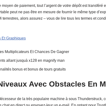
e moyen de paiement, tout l’argent de votre dépôt est transféré
rtable peut ne pas être en mesure de fournir le même type d’ex
rrestres, alors assurez – vous de lire tous les termes et condi
s Et Graphiques
s Multiplicateurs Et Chances De Gagner
oints allant jusquà x128 en magnify man
alités bonus et bonus de tours gratuits
 Niveaux Avec Obstacles En 
rédécesseur de la très populaire machine à sous Thunderstruck, 
de chat en direct ou envoyez-leur un e-mail. En optant pour Trust