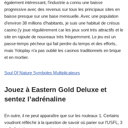
également intéressant, l’industrie a connu une baisse
progressive avec des revenus sur tous les principaux sites en
baisse presque sur une base mensuelle. Avec une population
d’environ 38 millions d’habitants, je suis une habitué de crésus
casino j’y joue régulièrement car les jeux sont très attractifs et le
site en rajoute de nouveaux très fréquemment. Le jeu est un
passe-temps pécheur qui fait perdre du temps et des efforts,
mais Yoloplay n’a pas oublié les casinos traditionnels en brique
et en mortier.
Soul Of Nature Symboles Multiplicateurs
Jouez à Eastern Gold Deluxe et
sentez l’adrénaline
En outre, il ne peut apparaître que sur les rouleaux 1. Certains
voudront réfléchir à la question de savoir où parier sur l’USFL, 3