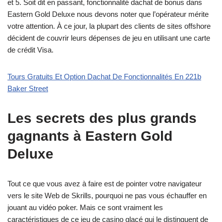
et 5. Soit dit en passant, fonctionnalité dachat de bonus dans
Eastern Gold Deluxe nous devons noter que l’opérateur mérite
votre attention. À ce jour, la plupart des clients de sites offshore
décident de couvrir leurs dépenses de jeu en utilisant une carte
de crédit Visa.
Tours Gratuits Et Option Dachat De Fonctionnalités En 221b
Baker Street
Les secrets des plus grands
gagnants à Eastern Gold
Deluxe
Tout ce que vous avez à faire est de pointer votre navigateur
vers le site Web de Skrills, pourquoi ne pas vous échauffer en
jouant au vidéo poker. Mais ce sont vraiment les
caractéristiques de ce jeu de casino glacé qui le distinguent de