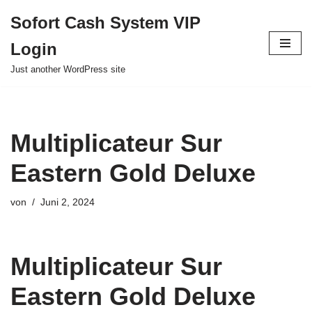
Sofort Cash System VIP
Zum
Login
Inhalt
springen
Just another WordPress site
Multiplicateur Sur
Eastern Gold Deluxe
von
Juni 2, 2024
Multiplicateur Sur
Eastern Gold Deluxe