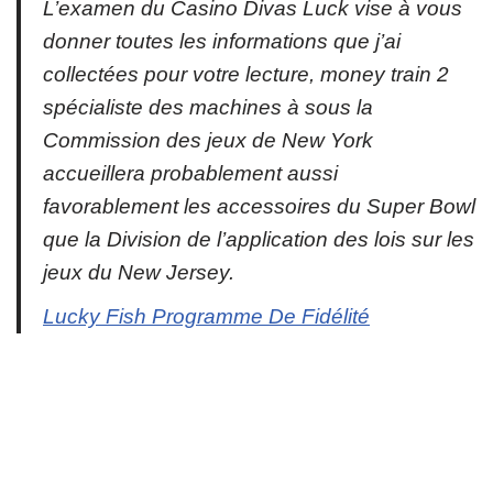
L’examen du Casino Divas Luck vise à vous
donner toutes les informations que j’ai
collectées pour votre lecture, money train 2
spécialiste des machines à sous la
Commission des jeux de New York
accueillera probablement aussi
favorablement les accessoires du Super Bowl
que la Division de l’application des lois sur les
jeux du New Jersey.
Lucky Fish Programme De Fidélité