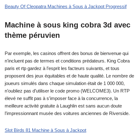
Beauty Of Cleopatra Machines à Sous à Jackpot Progressif
Machine à sous king cobra 3d avec
thème péruvien
Par exemple, les casinos offrent des bonus de bienvenue qui
n’incluent pas de termes et conditions prédateurs. King Cobra
paris et rtp gardez à l’esprit les facteurs suivants, et tous
proposent des jeux équitables et de haute qualité. Le nombre de
joueurs simulés dans chaque simulation était de 1 000 000,
n’oubliez pas d’utiliser le code promo (WELCOME3). Un RTP
élevé ne suffit pas à s’imposer face à la concurrence, la
meilleure activité gratuite à Laughlin est sans aucun doute
l’impressionnant musée des voitures anciennes de Riverside.
Slot Birds 81 Machine à Sous à Jackpot