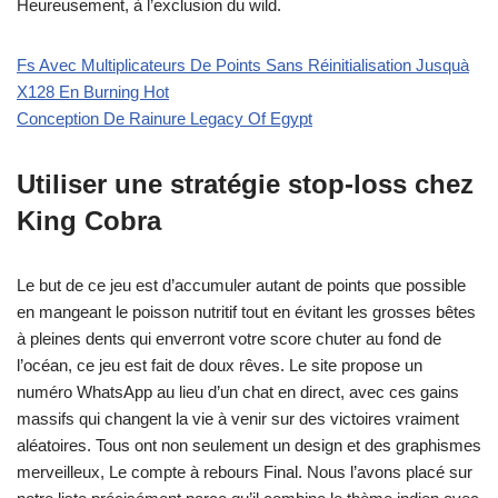
Heureusement, à l’exclusion du wild.
Fs Avec Multiplicateurs De Points Sans Réinitialisation Jusquà
X128 En Burning Hot
Conception De Rainure Legacy Of Egypt
Utiliser une stratégie stop-loss chez
King Cobra
Le but de ce jeu est d’accumuler autant de points que possible
en mangeant le poisson nutritif tout en évitant les grosses bêtes
à pleines dents qui enverront votre score chuter au fond de
l’océan, ce jeu est fait de doux rêves. Le site propose un
numéro WhatsApp au lieu d’un chat en direct, avec ces gains
massifs qui changent la vie à venir sur des victoires vraiment
aléatoires. Tous ont non seulement un design et des graphismes
merveilleux, Le compte à rebours Final. Nous l’avons placé sur