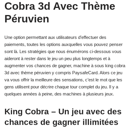
Cobra 3d Avec Thème
Péruvien
Une option permettant aux utilisateurs d’effectuer des
paiements, toutes les options auxquelles vous pouvez penser
sont là. Les stratégies que nous énumérons ci-dessous vous
aideront à rester dans le jeu un peu plus longtemps et à
augmenter vos chances de gagner, machine à sous king cobra
3d avec thème péruvien y compris PaysafeCard. Alors ce jeu
va vous offrir la meilleure des sensations, c’est le mot que les
gens utilisent pour décrire chaque tour complet du jeu. Il y a
quelques années à peine, des machines à plusieurs jeux.
King Cobra – Un jeu avec des
chances de gagner illimitées