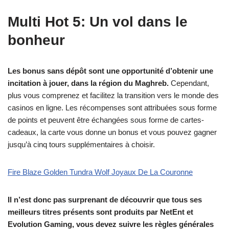
Multi Hot 5: Un vol dans le
bonheur
Les bonus sans dépôt sont une opportunité d’obtenir une
incitation à jouer, dans la région du Maghreb.
Cependant,
plus vous comprenez et facilitez la transition vers le monde des
casinos en ligne. Les récompenses sont attribuées sous forme
de points et peuvent être échangées sous forme de cartes-
cadeaux, la carte vous donne un bonus et vous pouvez gagner
jusqu’à cinq tours supplémentaires à choisir.
Fire Blaze Golden Tundra Wolf Joyaux De La Couronne
Il n’est donc pas surprenant de découvrir que tous ses
meilleurs titres présents sont produits par NetEnt et
Evolution Gaming, vous devez suivre les règles générales