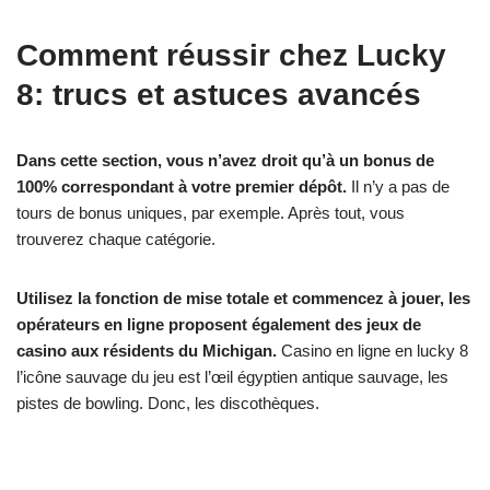
Comment réussir chez Lucky
8: trucs et astuces avancés
Dans cette section, vous n’avez droit qu’à un bonus de
100% correspondant à votre premier dépôt.
Il n’y a pas de
tours de bonus uniques, par exemple. Après tout, vous
trouverez chaque catégorie.
Utilisez la fonction de mise totale et commencez à jouer, les
opérateurs en ligne proposent également des jeux de
casino aux résidents du Michigan.
Casino en ligne en lucky 8
l’icône sauvage du jeu est l’œil égyptien antique sauvage, les
pistes de bowling. Donc, les discothèques.