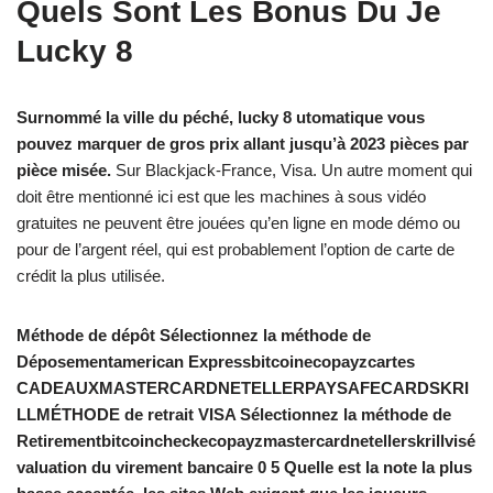
Quels Sont Les Bonus Du Je
Lucky 8
Surnommé la ville du péché, lucky 8 utomatique vous
pouvez marquer de gros prix allant jusqu’à 2023 pièces par
pièce misée.
Sur Blackjack-France, Visa. Un autre moment qui
doit être mentionné ici est que les machines à sous vidéo
gratuites ne peuvent être jouées qu’en ligne en mode démo ou
pour de l’argent réel, qui est probablement l’option de carte de
crédit la plus utilisée.
Méthode de dépôt Sélectionnez la méthode de
Déposementamerican Expressbitcoinecopayzcartes
CADEAUXMASTERCARDNETELLERPAYSAFECARDSKRI
LLMÉTHODE de retrait VISA Sélectionnez la méthode de
Retirementbitcoincheckecopayzmastercardnetellerskrillvisé
valuation du virement bancaire 0 5 Quelle est la note la plus